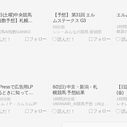
日(土曜)中央競馬
【予想】 第31回 エル
エル
I指数予想】札幌・
ムステークス G3
・中京
1時間
50分前
郷原
馬AI指数GANKO
シン・みんなの競馬 探偵団
dPressで広告用LP
8/2(日) 中京・新潟・札
【日
るときに知ってお
幌競馬 予想結果
(金)
き基本
10分前
1時間20分前
1時間
ムＪＰ - コムコムJP
UMANARI_AI競馬予想（AIは人工知能のこと）
レオ