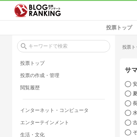
投票トップ
投票ト
投票トップ
サ
投票の作成・管理
閲覧履歴
インターネット・コンピュータ
エンターテインメント
生活・文化