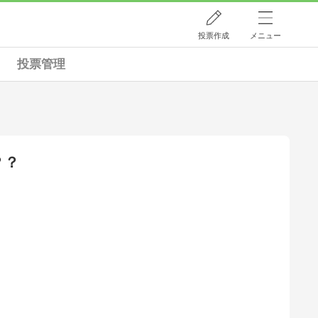
投票作成
メニュー
投票管理
？？