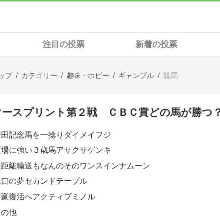
注目の投票
新着の投票
ップ
カテゴリー
趣味・ホビー
ギャンブル
競馬
マースプリント第２戦 ＣＢＣ賞どの馬が勝つ
安田記念馬を一捻りダイメイフジ
夏場に強い３歳馬アサクサゲンキ
長距離輸送もなんのそのワンスインナムーン
水口の夢セカンドテーブル
古豪復活へアクティブミノル
その他