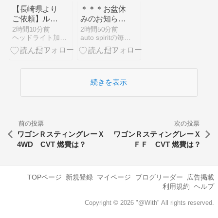
【長崎県より
＊＊＊お盆休
ご依頼】ルノ
みのお知らせ
ー メガーヌ
＊＊＊
2時間10分前
2時間50分前
ヘッドライト加工テールランプ加工LED加工後期移植など
auto spiritの毎日コツコツ日記
4GT デイラ
イトの黄ば
み・光量低下
を修復！純正
の美しい白光
続きを表示
へ復元
前の投票
次の投票
ワゴンＲスティングレーＸ
ワゴンＲスティングレーＸ
4WD CVT 燃費は？
ＦＦ CVT 燃費は？
TOPページ
新規登録
マイページ
ブログリーダー
広告掲載
利用規約
ヘルプ
Copyright © 2026 "@With" All rights reserved.