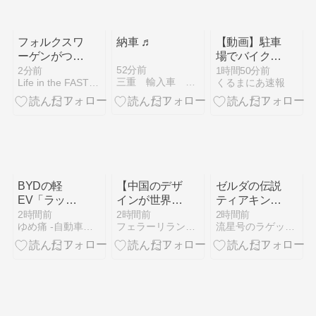
フォルクスワ
納車 ♬
【動画】駐車
ーゲンがつい
場でバイクに
に全米熱望の
車が接触する
52分前
2分前
1時間50分前
三重 輸入車 修理 点検 車検 鈑金 コーディング
Life in the FAST LANE.
くるまにあ速報
「ピックアッ
事故が発生！
プトラック」
→加害者「ご
投入か。北米
めんなさ
で「もっとも
い！」バイク
売れている」
民「いや、ご
セグメントへ
めんなさいじ
と参入、起死
ゃなくて…」
回生の一発を
BYDの軽
【中国のデザ
ゼルダの伝説
狙う
EV「ラッ
インが世界を
ティアキンエ
コ」受注が
魅了する】シ
ンドロール見
2時間前
2時間前
2時間前
ゆめ痛 -自動車まとめブログ-
フェラーリランボルギーニニュース
流星号のラゲッジルーム
700台超 7月
ロン以降のブ
れた
販売は125台
ガッティ、全
て中国人がデ
ザインした車
だった