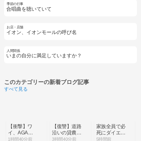
季節の行事
合唱曲を聴いていて
お店・店舗
イオン、イオンモールの呼び名
人間関係
いまの自分に満足していますか？
このカテゴリーの
新着ブログ記事
すべて見る
【衝撃】ワ
【復讐】道路
家族全員で必
イ、AGA治
沿いの貸農園
死にダイエッ
療の初期脱毛
で畑やってい
トしたのに誰
1時間40分前
3時間40分前
5時間前