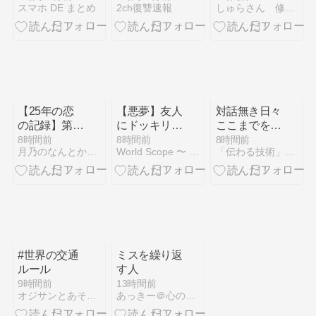
スマホ DE まとめ
2ch復讐速報
しゅらさん 修羅場のまとめ
でガチハゲに
たら苺泥棒さ
も細くならな
←ヤバい
れた
かった理由が
wwwwwwwwwwwwwwwwwwwwwww
『全員骨太・
円形胴体・狭
い骨盤』とい
う衝撃の骨格
だった話
【25年の恋
【悪夢】友人
対話無き日々
の記録】第3
にドッキリさ
ここまでをま
回 恋人とい
れ、結婚が破
とめ読み そ
8時間前
8時間前
8時間前
月乃のなんとかなる。60代、がんでも恋も仕事も
World Scope 〜 日々動いている世の中の出来事〜
「伝わる技術」オトデザイナーズ
うより、もう
談になった…
の21～40
一つの家族だ
悪質すぎる内
った25年
容に激怒した
間。
オレは、友人
2人を殴り倒
した。彼女は
もう冷めきっ
てしまい…
#世界の交通
ミスを繰り返
ルール
す人
9時間前
13時間前
オジサンとあそぼう
あっきー＠心の扉 メンタルカウンセリング横浜