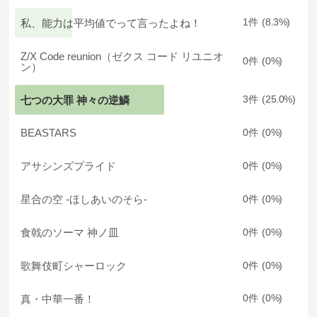
私、能力は平均値でって言ったよね！
1
8.3
Z/X Code reunion（ゼクス コード リユニオ
0
0
ン）
七つの大罪 神々の逆鱗
3
25.0
BEASTARS
0
0
アサシンズプライド
0
0
星合の空 ‐ほしあいのそら‐
0
0
食戟のソーマ 神ノ皿
0
0
歌舞伎町シャーロック
0
0
真・中華一番！
0
0