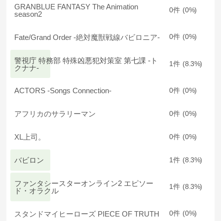
GRANBLUE FANTASY The Animation
0
0
season2
Fate/Grand Order -絶対魔獣戦線バビロニア-
0
0
警視庁 特務部 特殊凶悪犯対策室 第七課 -ト
1
8.3
クナナ-
ACTORS -Songs Connection-
0
0
アフリカのサラリーマン
0
0
XL上司。
0
0
バビロン
1
8.3
ファンタシースターオンライン2 エピソー
1
8.3
ド・オラクル
スタンドマイヒーローズ PIECE OF TRUTH
0
0