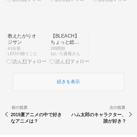
教えたがりオ
【BLEACH】
ジサン
ちょっと総隊
長務めるには
41分前
2時間前
LEOの独りごと
ねいろ速報さん
弱すぎる
続きを表示
前の投票
次の投票
2019夏アニメの中で好き
ハム太郎のキャラクター、
なアニメは？
誰が好き？