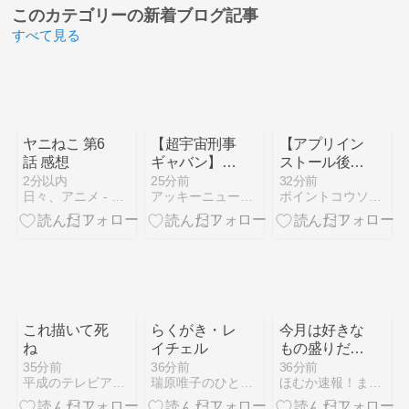
このカテゴリーの
新着ブログ記事
すべて見る
ヤニねこ 第6
【超宇宙刑事
【アプリイン
話 感想
ギャバン】V
ストール後、
シネクスト
起動】ポイン
2分以内
25分前
32分前
日々、アニメ - アニメ、ラノベ、ライブなどの感想です
アッキーニュース！
ポイントコウソウエンジン！
『超宇宙刑事
トインカム無
ギャバン イ
料アプリ案
ンフィニティ
件・3選
VSライヤ』
のBlu-rayが
受注開始！
これ描いて死
らくがき・レ
今月は好きな
ね
イチェル
もの盛りだく
さん
35分前
36分前
36分前
平成のテレビアニメ＆令和のテレビアニメ
瑞原唯子のひとりごと
ほむか速報！まどマギ SS まとめ