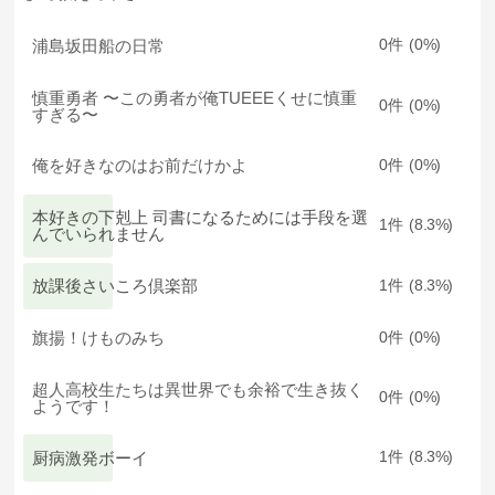
浦島坂田船の日常
0
0
慎重勇者 〜この勇者が俺TUEEEくせに慎重
0
0
すぎる〜
俺を好きなのはお前だけかよ
0
0
本好きの下剋上 司書になるためには手段を選
1
8.3
んでいられません
放課後さいころ倶楽部
1
8.3
旗揚！けものみち
0
0
超人高校生たちは異世界でも余裕で生き抜く
0
0
ようです！
厨病激発ボーイ
1
8.3