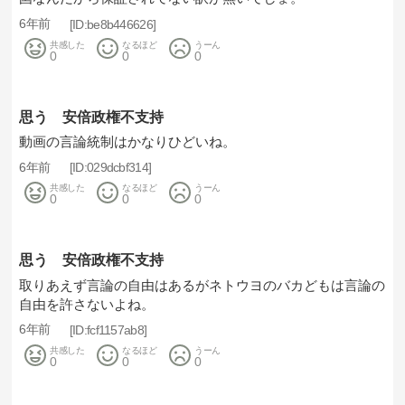
6年前
be8b446626
共感した
なるほど
うーん
0
0
0
思う 安倍政権不支持
動画の言論統制はかなりひどいね。
6年前
029dcbf314
共感した
なるほど
うーん
0
0
0
思う 安倍政権不支持
取りあえず言論の自由はあるがネトウヨのバカどもは言論の
自由を許さないよね。
6年前
fcf1157ab8
共感した
なるほど
うーん
0
0
0