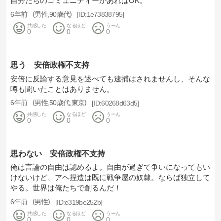
自分たちのコミュニティーがあればOK。
6年前
男性
90歳代
1e73838795
共感した
なるほど
うーん
0
0
0
思う 安倍政権不支持
安倍に反論する意見を述べても逮捕はされませんし、そんな
噂も聞いたことはありません。
6年前
男性
50歳代
東京
60268d63d5
共感した
なるほど
うーん
0
0
0
思わない 安倍政権不支持
俺は言論の自由は認めるよ。自由が過ぎて争いになってもい
けないけど、アヘ捏造は既に戦争屋の奴隷。ならば独立して
やる。世界は俺たちで創るんだ！
6年前
男性
e319be252b
共感した
なるほど
うーん
0
0
0