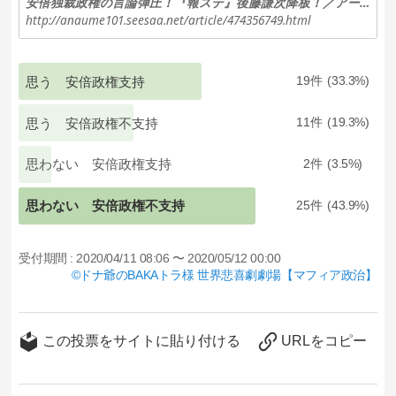
安倍独裁政権の言論弾圧！『報ステ』後藤謙次降板！／アーパー史観の「アーパーホテル」にオリンピック組織委用の部屋を大量予約！／一世帯布マスク２枚やと！？首相がアホやからコロナ対策ができへん！！: 阿部晋造のBAKA殿様 トホホ劇場
http://anaume101.seesaa.net/article/474356749.html
思う 安倍政権支持
19
33.3
思う 安倍政権不支持
11
19.3
思わない 安倍政権支持
2
3.5
思わない 安倍政権不支持
25
43.9
受付期間 :
2020/04/11 08:06 〜 2020/05/12 00:00
ドナ爺のBAKAトラ様 世界悲喜劇劇場【マフィア政治】
この投票をサイトに貼り付ける
URLをコピー