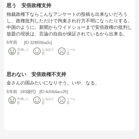
思う 安倍政権支持
独裁政権下ならこんなアンケートの投稿も出来ないだろう
し、政権批判しただけで拘束され行方不明になったりする。
中国のように。新聞からワイドショーまで安倍政権の批判し
放題の現状は、言論の自由が保証されているから出来る。
6年前
32f859ba3c
共感した
なるほど
うーん
0
0
0
思わない 安倍政権不支持
金さんの国みたいになりそう。いや、なる。
6年前
40歳代
4c66dacc26
共感した
なるほど
うーん
0
0
0