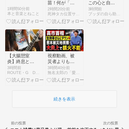
くら上げても
苗！何が「サ
この心と自分
無駄よ
ナエあれば憂
の関係
1時間50分前
2時間20分前
3時間前
本と音楽とねこと
死神タカ位置サナエのオイルショックドクトリン憲法改悪計画！
ブッダの自ら助ける心の教え
いなし」や！
八百長ばっか
りしやがっ
て！この八百
長野郎め
が！！【アン
ケート作成し
ました】
【大腸憩室
視察動画、被
炎】終息と今
災者よりも高
回得た教訓か
市に寄り添い
3時間前
3時間40分前
ROUTE・G DRIVE AFTER DEATH
無名太郎の「愛子天皇じゃダメですか？」
ら今後の対策
すぎて、さら
について
に高市来るの
で掃除までさ
せられ、大炎
上！
続きを表示
前の投票
次の投票