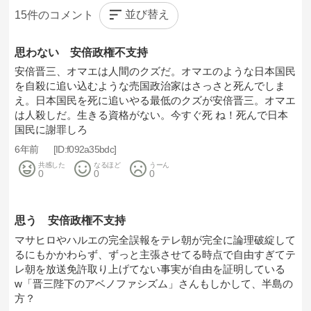
並び替え
15
思わない 安倍政権不支持
安倍晋三、オマエは人間のクズだ。オマエのような日本国民
を自殺に追い込むような売国政治家はさっさと死んでしま
え。日本国民を死に追いやる最低のクズが安倍晋三。オマエ
は人殺しだ。生きる資格がない。今すぐ死 ね！死んで日本
国民に謝罪しろ
6年前
f092a35bdc
共感した
なるほど
うーん
0
0
0
思う 安倍政権不支持
マサヒロやハルエの完全誤報をテレ朝が完全に論理破綻して
るにもかかわらず、ずっと主張させてる時点で自由すぎてテ
レ朝を放送免許取り上げてない事実が自由を証明している
w「晋三陛下のアベノファシズム」さんもしかして、半島の
方？