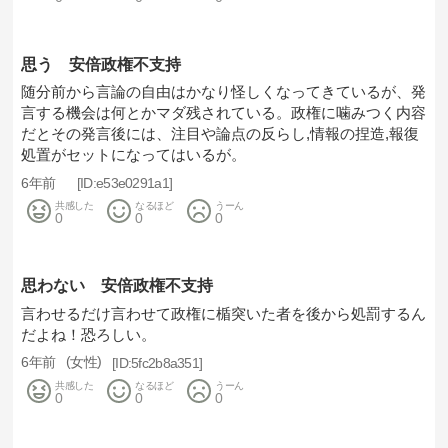
思う 安倍政権不支持
随分前から言論の自由はかなり怪しくなってきているが、発
言する機会は何とかマダ残されている。政権に噛みつく内容
だとその発言後には、注目や論点の反らし,情報の捏造,報復
処置がセットになってはいるが。
6年前
e53e0291a1
共感した
なるほど
うーん
0
0
0
思わない 安倍政権不支持
言わせるだけ言わせて政権に楯突いた者を後から処罰するん
だよね！恐ろしい。
6年前
女性
5fc2b8a351
共感した
なるほど
うーん
0
0
0