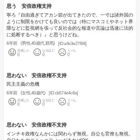
思う 安倍政権支持
寧ろ『自由過ぎてアカン節が出てきたので、一寸は諸外国の
ように制限をかけても良いのでは（特にマスコミやネット界
隈などに監視網を張って反社会的な報道や言論は迅速に法的
に処断するべき）』と思うけどね。
6年前
男性
40歳代
群馬
a9c3e278f4
共感した
なるほど
うーん
0
0
0
思わない 安倍政権不支持
民主主義の危機
6年前
女性
40歳代
cb574e4c6a
共感した
なるほど
うーん
0
0
0
思わない 安倍政権不支持
インチキ政権なんかには関わらず無視。自公も官僚も無視。