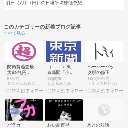
明日（7月17日）の日経平均株価予想
このカテゴリーの
新着ブログ記事
すべて見る
防衛費過去最
（ ´_ゝ`）東
ペーパーバッ
大8.9兆円要
京新聞「小池
ク版の修正
求へ 予算案
都知事、今年
55分前
1時間前
1時間20分前
２ちゃんねるニュース超速＋
もえるあじあ
トミィの独り言♪
で膨張、無人
も虐殺された
機・AI導入 #
朝鮮人犠牲者
概算要求 | 時
らを追悼文を
代遅れで使い
送付しない意
道のない空母
向。10年連
とF35に予算
続」
使ったマヌケ
な防衛省にい
バラカ
おい高市早
AIとの対話