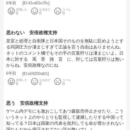
6年前
43cd03e78c
共感した
なるほど
うーん
0
0
0
思わない 安倍政権支持
皇室と総理と自衛隊と日本国そのものを無駄に貶めようとす
る同調圧力が凄まじすぎて正論を言う自由はありませんね。
ネットのコメント欄でもその手の言葉狩りは凄まじいよ。日
本に対する 罵 詈 雑 言 に、対しては言葉狩りは無い
からね。安倍政権なのにね
6年前
e58200afd1
共感した
なるほど
うーん
0
0
0
思う 安倍政権支持
ゲーム内デモにも激おこしてあつ森販売停止させたり、こう
いうネット上のやりとりも監視して逮捕したりする中国って
知ってる？日本は国家の代表を批判しても命が脅かされない
国なんだから保証されてない訳が無いでしょ。