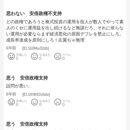
思わない 安倍政権不支持
どの政権であろうと株式投資の運用を役人が数人でやって素
人のくせに運用益を出し続けるなど無謀だろ。それに依らな
い運用が必要ならまず経済悪化の原因デフレを禁止にしろ。
成長率達成を原則にしろ！左翼ぢゃ無理
6年前
168f4a32db
共感した
なるほど
うーん
0
0
0
思う 安倍政権支持
設問が悪い。
6年前
189843c6de
共感した
なるほど
うーん
0
0
0
思う 安倍政権支持