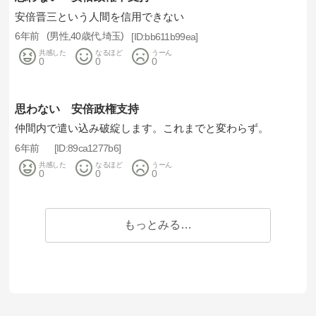
安倍晋三という人間を信用できない
6年前
男性
40歳代
埼玉
bb611b99ea
共感した
なるほど
うーん
0
0
0
思わない 安倍政権支持
仲間内で遣い込み破綻します。これまでと変わらず。
6年前
89ca1277b6
共感した
なるほど
うーん
0
0
0