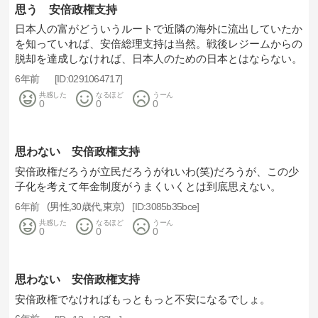
思う 安倍政権支持
日本人の富がどういうルートで近隣の海外に流出していたか
を知っていれば、安倍総理支持は当然。戦後レジームからの
脱却を達成しなければ、日本人のための日本とはならない。
6年前
0291064717
共感した
なるほど
うーん
0
0
0
思わない 安倍政権支持
安倍政権だろうが立民だろうがれいわ(笑)だろうが、この少
子化を考えて年金制度がうまくいくとは到底思えない。
6年前
男性
30歳代
東京
3085b35bce
共感した
なるほど
うーん
0
0
0
思わない 安倍政権支持
安倍政権でなければもっともっと不安になるでしょ。