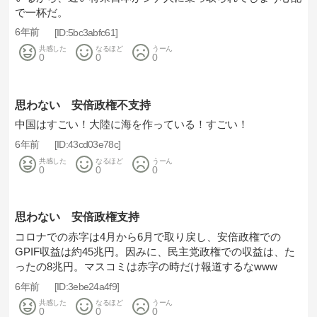
で一杯だ。
6年前
5bc3abfc61
共感した
なるほど
うーん
0
0
0
思わない 安倍政権不支持
中国はすごい！大陸に海を作っている！すごい！
6年前
43cd03e78c
共感した
なるほど
うーん
0
0
0
思わない 安倍政権支持
コロナでの赤字は4月から6月で取り戻し、安倍政権での
GPIF収益は約45兆円。因みに、民主党政権での収益は、た
ったの8兆円。マスコミは赤字の時だけ報道するなwww
6年前
3ebe24a4f9
共感した
なるほど
うーん
0
0
0