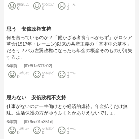
共感した
なるほど
うーん
0
0
0
思う 安倍政権支持
何を言っているのか？「働かざる者食うべからず」がロシア
革命(1917年・レーニン)以来の共産主義の「基本中の基本」
だろう？バカ左翼政権になったら年金の概念そのものが消失
するよ。
6年前
8f1e607c02
共感した
なるほど
うーん
0
0
0
思わない 安倍政権不支持
仕事がないのに一生働けとか経済的虐待。年金払うだけ無
駄。生活保護の方がゆうふくとかありえないでしょ。
6年前
9ca01a351d
共感した
なるほど
うーん
0
0
0