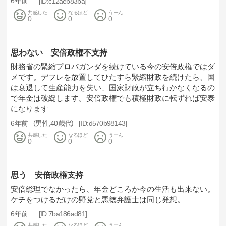
6年前
c12aeb83ba
共感した
なるほど
うーん
0
0
0
思わない 安倍政権不支持
財務省の緊縮プロパガンダを続けている今の安倍政権ではダ
メです。デフレを放置してひたすら緊縮財政を続けたら、国
は衰退して生産能力を失い、国家財政が立ち行かなくなるの
で年金は破綻します。安倍政権でも積極財政に転ずれば安泰
になります
6年前
男性
40歳代
d570b98143
共感した
なるほど
うーん
0
0
0
思う 安倍政権支持
安倍総理でなかったら、年金どころか今の生活も出来ない。
ケチをつけるだけの野党と悪徳弁護士は同じ発想。
6年前
7ba186ad81
共感した
なるほど
うーん