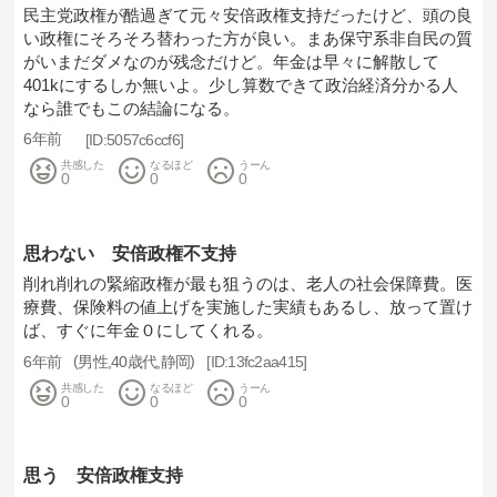
民主党政権が酷過ぎて元々安倍政権支持だったけど、頭の良
い政権にそろそろ替わった方が良い。まあ保守系非自民の質
がいまだダメなのが残念だけど。年金は早々に解散して
401kにするしか無いよ。少し算数できて政治経済分かる人
なら誰でもこの結論になる。
6年前
5057c6ccf6
共感した
なるほど
うーん
0
0
0
思わない 安倍政権不支持
削れ削れの緊縮政権が最も狙うのは、老人の社会保障費。医
療費、保険料の値上げを実施した実績もあるし、放って置け
ば、すぐに年金０にしてくれる。
6年前
男性
40歳代
静岡
13fc2aa415
共感した
なるほど
うーん
0
0
0
思う 安倍政権支持