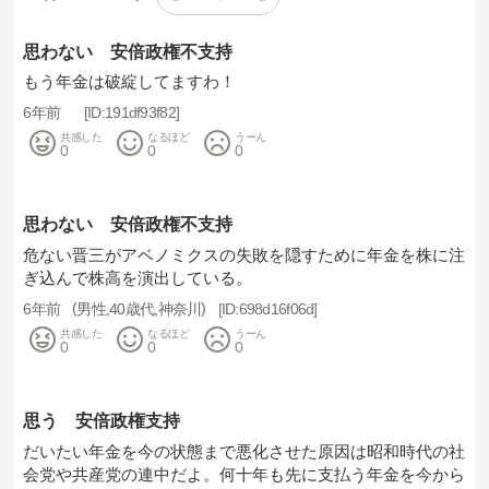
思わない 安倍政権不支持
もう年金は破綻してますわ！
6年前
191df93f82
共感した
なるほど
うーん
0
0
0
思わない 安倍政権不支持
危ない晋三がアベノミクスの失敗を隠すために年金を株に注
ぎ込んで株高を演出している。
6年前
男性
40歳代
神奈川
698d16f06d
共感した
なるほど
うーん
0
0
0
思う 安倍政権支持
だいたい年金を今の状態まで悪化させた原因は昭和時代の社
会党や共産党の連中だよ。何十年も先に支払う年金を今から