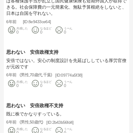
は各種保護手当が乱立し国民健康保険も短期外国人が取得で
きる。社会保障費の一元簡素化、無駄予算根絶をしないと、
日本は自国を守れない。
6年前
8e9433ce64
共感した
なるほど
うーん
0
0
0
思わない 安倍政権支持
安倍ではない。安心の制度設計を先延ばししている厚労官僚
が元凶です
6年前
男性
70歳代
千葉
09774a5f38
共感した
なるほど
うーん
0
0
0
思わない 安倍政権不支持
既に株でかなりすっている。
6年前
男性
50歳代
2b43b56fd4
共感した
なるほど
うーん
0
0
0