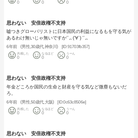
0
0
0
思わない 安倍政権不支持
嘘つきグローバリストに日本国民の利益になるもを守る気が
あるわけ無いじゃ無いですか'`,､('∀`) '`,､
6年前
男性
30歳代
神奈川
91703fb357
共感した
なるほど
うーん
0
0
0
思わない 安倍政権不支持
年金どころか国民の生命と財産を守る気など微塵もないだ
ろ。
6年前
男性
50歳代
大阪
0c63c8506e
共感した
なるほど
うーん
0
0
0
思わない 安倍政権不支持