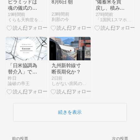
ピラミッドは
8月6日 朝
”備蓄米を買
魂の儀式の
戻し、積み増
場？
せ！”
23時間前
19時間前
27時間前
刹那の今
くらも天狗世を論ず
「1国民1スマホ制」を目指して頑張るBlog
「日米協調為
九州新幹線寸
替介入」でト
断長期化か？
ランプ一族丸
昨日
2日前
論破の帝王
しがない庶民の独り言
儲け
続きを表示
前の投票
次の投票