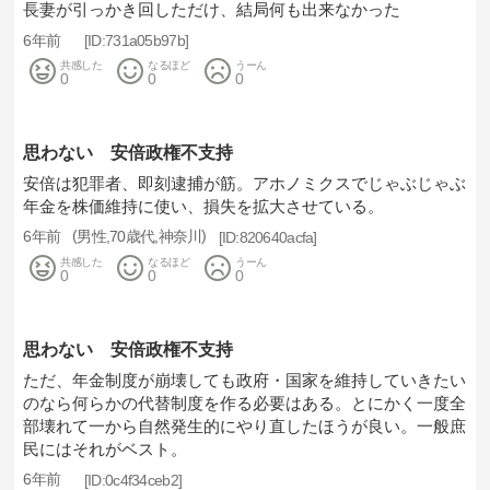
長妻が引っかき回しただけ、結局何も出来なかった
6年前
731a05b97b
共感した
なるほど
うーん
0
0
0
思わない 安倍政権不支持
安倍は犯罪者、即刻逮捕が筋。アホノミクスでじゃぶじゃぶ
年金を株価維持に使い、損失を拡大させている。
6年前
男性
70歳代
神奈川
820640acfa
共感した
なるほど
うーん
0
0
0
思わない 安倍政権不支持
ただ、年金制度が崩壊しても政府・国家を維持していきたい
のなら何らかの代替制度を作る必要はある。とにかく一度全
部壊れて一から自然発生的にやり直したほうが良い。一般庶
民にはそれがベスト。
6年前
0c4f34ceb2