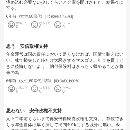
溜め込む必要ない少しくらいと金庫を開けさせた。結果今に
至る。
6年前
女性
50歳代
636512ec9d
共感した
なるほど
うーん
0
0
0
思う 安倍政権支持
年金運営は国の責任において足りなければ、国債で賄えばい
い。株で損失した時だけ大騒ぎするマスゴミ。年金を貰うと
きに後悔しないよう、納付保険料はきっちり収めることが将
来の為。
6年前
女性
60歳代
福島
3af91b80fa
共感した
なるほど
うーん
0
0
0
思わない 安倍政権不支持
元々二年前くらいまで再安倍自民党政権を支持。。算数でき
りゃ年金自体は早く潰して民間401kにする以外に無い。今