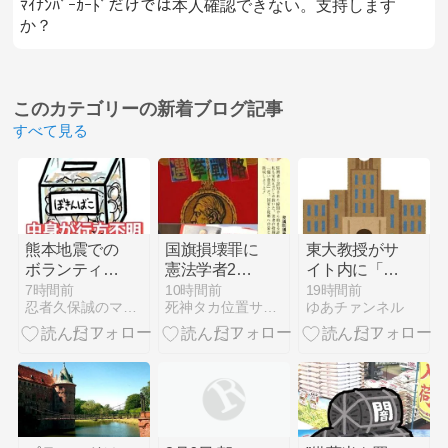
ﾏｲﾅﾝﾊﾞｰｶｰﾄﾞだけでは本人確認できない。支持します
か？
このカテゴリーの
新着ブログ記事
すべて見る
熊本地震での
国旗損壊罪に
東大教授がサ
ボランティア
憲法学者200
イト内に「六
活動と善意の
人が「廃止」
四天安門」埋
7時間前
10時間前
19時間前
忍者久保誠のマコトのブログ
死神タカ位置サナエのオイルショックドクトリン憲法改悪計画！
ゆあチァンネル
寄付には気を
求める反対声
め込みで懲戒
つけよう
明 高市政権
処分
になってから
軍国主義的・
独裁的な悪政
ばかりやって
いる