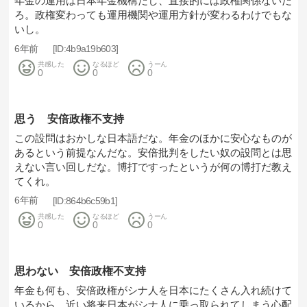
年金の運用は日本年金機構だし、直接的には政権関係ないだ
ろ。政権変わっても運用機関や運用方針が変わるわけでもな
いし。
6年前
4b9a19b603
共感した
なるほど
うーん
0
0
0
思う 安倍政権不支持
この設問はおかしな日本語だな。年金のほかに安心なものが
あるという前提なんだな。安倍批判をしたい奴の設問とは思
えない言い回しだな。博打ですったというが何の博打だ教え
てくれ。
6年前
864b6c59b1
共感した
なるほど
うーん
0
0
0
思わない 安倍政権不支持
年金も何も、安倍政権がシナ人を日本にたくさん入れ続けて
いるから、近い将来日本がシナ人に乗っ取られてしまう心配