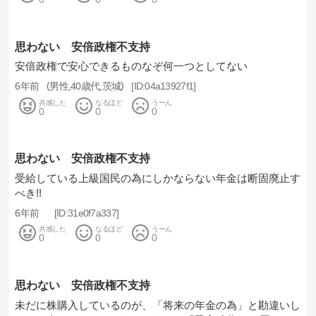
思わない 安倍政権不支持
安倍政権で安心できるものなぞ何一つとしてない
6年前
男性
40歳代
茨城
04a13927f1
共感した
なるほど
うーん
0
0
0
思わない 安倍政権不支持
受給している上級国民の為にしかならない年金は断固廃止す
べき!!
6年前
31e0f7a337
共感した
なるほど
うーん
0
0
0
思わない 安倍政権不支持
未だに株購入しているのが、「将来の年金の為」と勘違いし