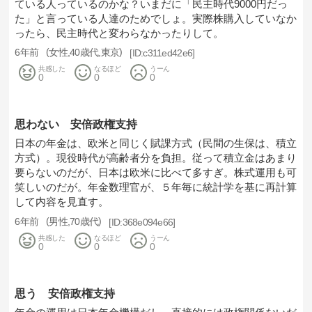
ている人っているのかな？いまだに「民主時代9000円だっ
た」と言っている人達のためでしょ。実際株購入していなか
ったら、民主時代と変わらなかったりして。
6年前
女性
40歳代
東京
c311ed42e6
共感した
なるほど
うーん
0
0
0
思わない 安倍政権支持
日本の年金は、欧米と同じく賦課方式（民間の生保は、積立
方式）。現役時代が高齢者分を負担。従って積立金はあまり
要らないのだが、日本は欧米に比べて多すぎ。株式運用も可
笑しいのだが。年金数理官が、５年毎に統計学を基に再計算
して内容を見直す。
6年前
男性
70歳代
368e094e66
共感した
なるほど
うーん
0
0
0
思う 安倍政権支持