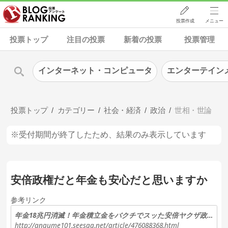
投票作成
メニュー
投票トップ
注目の投票
新着の投票
投票管理
インターネット・コンピュータ
エンターテイン
投票トップ
カテゴリー
社会・経済
政治
世相・世論
※受付期間が終了したため、結果のみ表示しています
安倍政権だと年金も安心だと思いますか
参考リンク
年金18兆円消滅！年金積立金をバクチでスッた安倍ヤクザ政権の責任！！／文化新聞『土曜日』: 阿部晋造のBAKA殿様 トホホ劇場
http://anaume101.seesaa.net/article/476088368.html