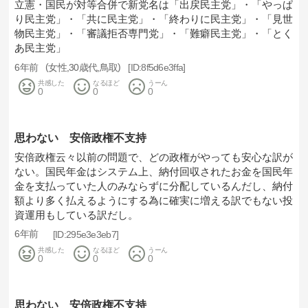
立憲・国民が対等合併で新党名は「出戻民主党」・「やっぱ
り民主党」・「共に民主党」・「終わりに民主党」・「見世
物民主党」・「審議拒否専門党」・「難癖民主党」・「とく
あ民主党」
6年前
女性
30歳代
鳥取
8f5d6e3ffa
共感した
なるほど
うーん
0
0
0
思わない 安倍政権不支持
安倍政権云々以前の問題で、どの政権がやっても安心な訳が
ない。国民年金はシステム上、納付回収されたお金を国民年
金を支払っていた人のみならずに分配しているんだし、納付
額より多く払えるようにする為に確実に増える訳でもない投
資運用もしている訳だし。
6年前
295e3e3eb7
共感した
なるほど
うーん
0
0
0
思わない 安倍政権不支持