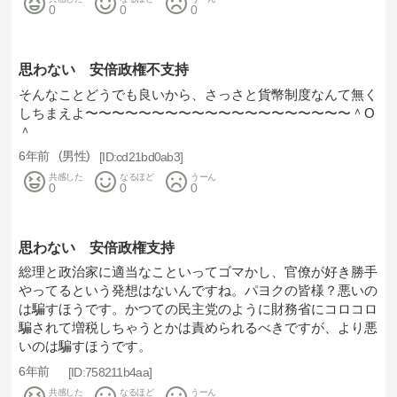
0
0
0
思わない 安倍政権不支持
そんなことどうでも良いから、さっさと貨幣制度なんて無く
しちまえよ〜〜〜〜〜〜〜〜〜〜〜〜〜〜〜〜〜〜〜〜＾O
＾
6年前
男性
cd21bd0ab3
共感した
なるほど
うーん
0
0
0
思わない 安倍政権支持
総理と政治家に適当なこといってゴマかし、官僚が好き勝手
やってるという発想はないんですね。パヨクの皆様？悪いの
は騙すほうです。かつての民主党のように財務省にコロコロ
騙されて増税しちゃうとかは責められるべきですが、より悪
いのは騙すほうです。
6年前
758211b4aa
共感した
なるほど
うーん