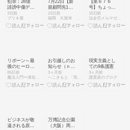
犯罪：28億
7月22日【新
【第６７６
誹謗中傷デマ
規顧問先1社
号】ちょっと
動画投稿
募集】福岡市
した失敗から
3日前
15日前
15日前
ブリキ屋
福岡 久留米 吉野労務管理事務所
法会労メルマガ バックナンバー
～久留米・筑
学ぶmintsの
後地域などで
細かな仕様事
顧問社労士を
例集 その２
お探しの会社
原告や被告の
様へ
当事者情報を
入力せずとも
提訴できてし
まう！？その
リボーン～最
お引越しのお
現実主義とし
他
後のヒーロー
知らせ（ｎｏ
ての9条護憲
～社長な主人
ｔｅ）
85日前
3ヶ月前
3ヶ月前
魔法入門〜潜在意識〜真を見抜く秘法〜
へこきもと 「気まぐれブログ」
護憲派のブログ
公はコロナウ
ィルスを信じ
ていなかった
ビジネスが敬
万博記念公園
遠される原因
（大阪）周辺