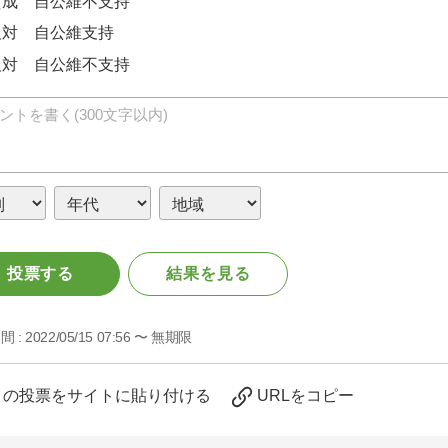
賛成 自公維不支持
反対 自公維支持
反対 自公維不支持
投票する
結果を見る
間 :
2022/05/15 07:56 〜 無期限
この投票をサイトに貼り付ける
URLをコピー