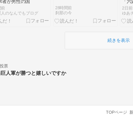
承者が男性の国
「六
みで
28時間前
間前
2日前
刹那の今
暇人のなんでもブログ
ゆあ
続きを表示
投票
売巨人軍が勝つと嬉しいですか
TOPページ