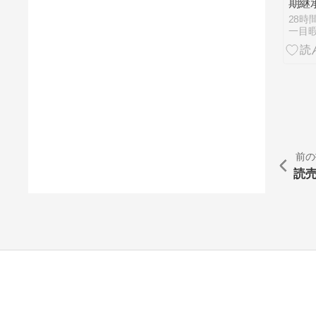
期継
28時
一目
前の
読