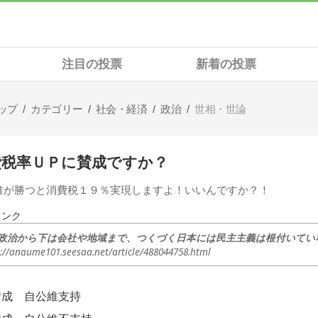
注目の投票
新着の投票
ップ
カテゴリー
社会・経済
政治
世相・世論
費税率ＵＰに賛成ですか？
維が勝つと消費税１９％実現しますよ！いいんですか？！
リンク
s://anaume101.seesaa.net/article/488044758.html
賛成 自公維支持