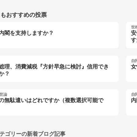
らもおすすめの投票
世
内閣を支持しますか？
安
す
自
総理、消費減税『方針早急に検討』信用でき
女
か？
世論
自
の無駄遣いはどれですか（複数選択可能で
内
テゴリーの
新着ブログ記事