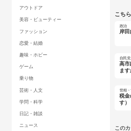
アウトドア
こち
美容・ビューティー
政治
岸田
ファッション
恋愛・結婚
趣味・ホビー
自民党
高市
ゲーム
ます
乗り物
芸術・人文
世相・
税金
学問・科学
す）
日記・雑談
ニュース
このカ