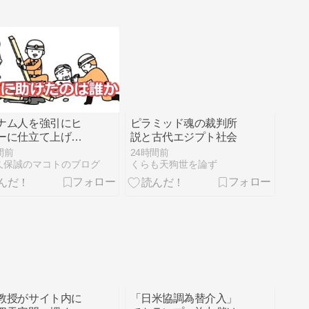
ナム人を強引にヒ
ピラミッド魂の裁判所
ーに仕立て上げる
説と古代エジプト社会
ゴミの悪辣さ
間前
24時間前
久保誠のマコトのブログ
くらも天狗世を論ず
教授がサイト内に
「日米協調為替介入」