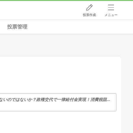
投票作成
メニュー
投票管理
上は政治から下は会社や地域まで、つくづく日本には民主主義は根付いていないのではないか？政権交代で一律給付金実現！消費税阻止！民主主義復活！そして安倍は逮捕だ！！: 阿部晋造のBAKA殿様 トホホ劇場