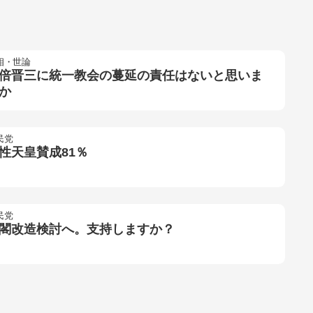
相・世論
倍晋三に統一教会の蔓延の責任はないと思いま
か
民党
性天皇賛成81％
民党
閣改造検討へ。支持しますか？