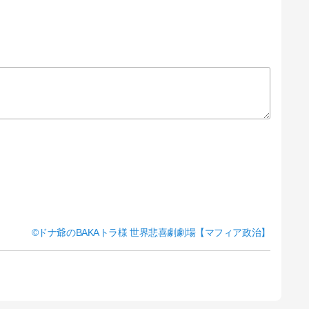
ドナ爺のBAKAトラ様 世界悲喜劇劇場【マフィア政治】