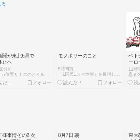
見る
新聞が東北6県で
モノポリーのこと
ベト
休止へ
ーロ
マス
5時間前
20分前
11時
「1国民1スマホ制」を目指して頑張るBlog
死神タカ位置サナエのオイルショックドクトリン憲法改悪計画！
忍者
王様事情その2 次
8月7日 朝
東大