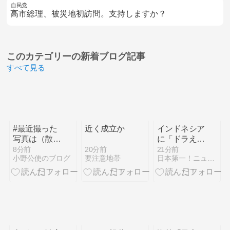
自民党
高市総理、被災地初訪問。支持しますか？
このカテゴリーの
新着ブログ記事
すべて見る
#最近撮った
近く成立か
インドネシア
写真は（散歩
に「ドラえも
で見た景色：
ん」という名
20分前
8分前
21分前
要注意地帯
小野公使のブログ
日本第一！ニュース録
皇紀2686年8
前の市民が
月9日）
16人 「のび
太」は181人