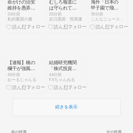
命がけの治安
むしろ報道に
海外「日本の
維持を愚弄す
は守られてた
甲子園で飛び
る暴言――テ
ろ 〜 蓮舫
出した高校生
33分前
35分前
39分前
私的憂国の書
反日愚国 恨寓瘻
こんなニュースにでくわした
レ朝は玉川徹
「蓮舫だから
とは思えない
を放逐せよ
叩いて良いと
ハイレベルな
いう報道」 X
プレーがこち
民「高市だか
ら」 海外の
ら叩いて良い
反応
をやってるの
がお前だろ」
【速報】橋の
結婚研究機関
欄干が強風で
「株式投資家
倒壊、中に鉄
の若者を調査
40分前
44分前
おーるじゃんる
FXちゃんねる
筋がないこと
したら64％
が発覚 中国
が『人生の敗
当局「接着剤
北者』を自認
で固定したの
していること
で問題ない」
がわかった。
続きを表示
なんで！？」
前の投票
次の投票