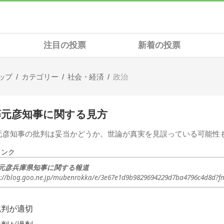
注目の投票
新着の投票
ップ
カテゴリー
社会・経済
政治
藤元彦知事に関する見方
元彦知事の批判は妥当かどうか。世論が真実を見誤っている可能性
リンク
元彦兵庫県知事に関する報道
s://blog.goo.ne.jp/mubenrokka/e/3e67e1d9b9829694229d7ba4796c4d8d?f
批判が適切