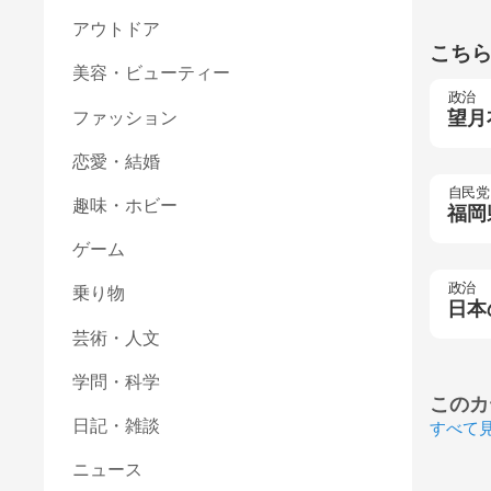
アウトドア
こち
美容・ビューティー
政治
望月
ファッション
恋愛・結婚
自民党
趣味・ホビー
福岡
ゲーム
政治
乗り物
日本
芸術・人文
学問・科学
このカ
日記・雑談
すべて
ニュース