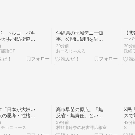
ジ、トルコ、パキ
沖縄県の玉城デニー知
【悲
ンが共同防衛協定
事、公開に疑問を呈し
ーパ
名、集団防衛同盟
たのは「報道機関によ
スナ
前
29分前
30分
不明
る公開ではなく、公開
がい
能論GF
おーるじゃんる
政経
タイミングなどに対す
ガチ
るものだった」とよく
須幹
わからない説明
ドバ
ｗｗ
ク「日本が大嫌い
高市早苗の原点。「無
X民
人の思考・性格が
反省・無責任」という
スで
 日本人を許さない
不動の原点。 #高市早
がら
前
39分前
49分
なんか消滅してほ
苗の軽重を問う (173)
ピー
ッチョニュース
村野瀬玲奈の秘書課広報室
S
」
持っ