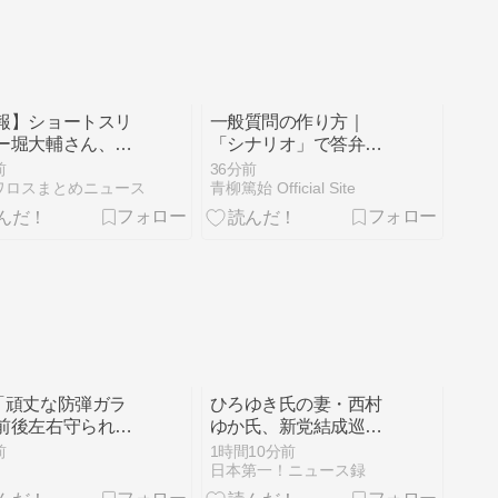
報】ショートスリ
一般質問の作り方｜
ー堀大輔さん、リ
「シナリオ」で答弁を
ーから「寝たほう
引き出し政策を前に進
前
36分前
い！」と言われて
める
ワロスまとめニュース
青柳篤始 Official Site
ギレし炎上 → 高
也医師の医学的ア
イスに激昂 ｗｗｗ
ｗｗｗｗ
「頑丈な防弾ガラ
ひろゆき氏の妻・西村
前後左右守られな
ゆか氏、新党結成巡
の『平和式典』ス
る”ブチギレ”投稿を謝
前
1時間10分前
チ。防弾バッグを
罪「配慮に欠けた行動
日本第一！ニュース録
たSPも複数人。そ
でした」 夫婦で投稿