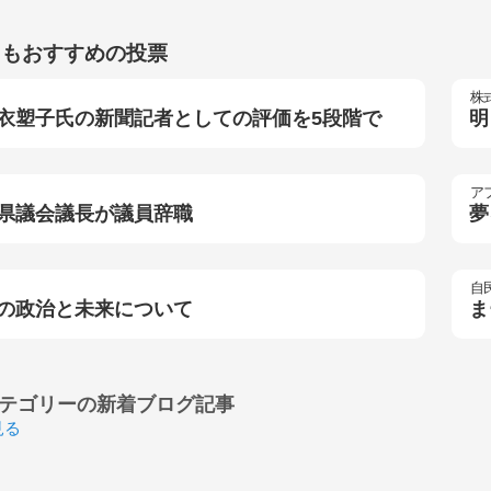
らもおすすめの投票
株
衣塑子氏の新聞記者としての評価を5段階で
明
ア
県議会議長が議員辞職
夢
自
の政治と未来について
ま
テゴリーの
新着ブログ記事
見る