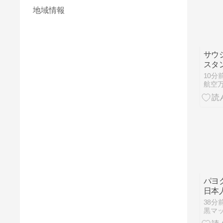
地域情報
サウ
スタ
に署
10分
かは
航空万
パヨ
日本
嫌い
38分
日本
黒マ
しい