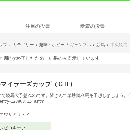
注目の投票
新着の投票
ップ
カテゴリー
趣味・ホビー
ギャンブル
競馬
中央競馬
付期間が終了したため、結果のみ表示しています
売マイラーズカップ（ＧⅡ）
で競馬大予想2025です。皆さんで単勝勝利馬を予想しましょう。優勝者には景品
/entry-12880871148.html
オウリアリティ
ンピロキーフ