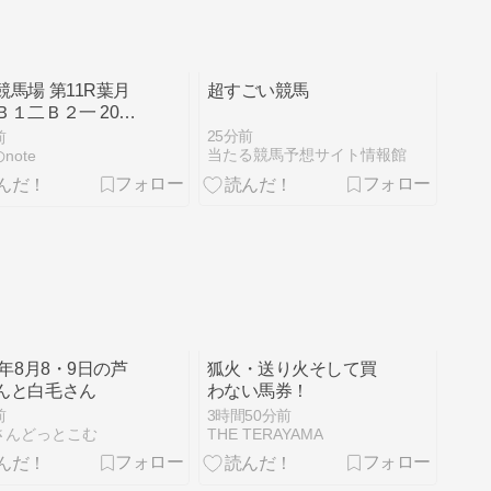
競馬場 第11R葉月
超すごい競馬
Ｂ１二Ｂ２一 2026
7日 18:55発走
25分前
前
当たる競馬予想サイト情報館
note
6年8月8・9日の芦
狐火・送り火そして買
んと白毛さん
わない馬券！
前
3時間50分前
さんどっとこむ
THE TERAYAMA