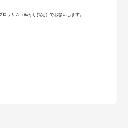
ンブロッサム（転がし指定）でお願いします。