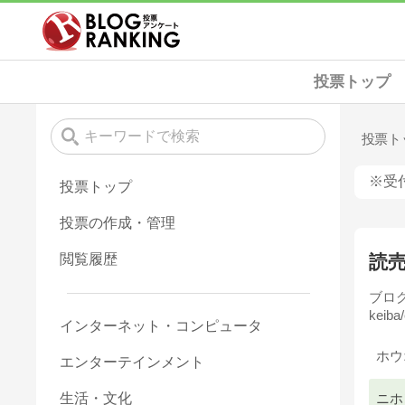
投票トップ
投票ト
※受
投票トップ
投票の作成・管理
読
閲覧履歴
ブログ
keiba
インターネット・コンピュータ
ホウ
エンターテインメント
ニホ
生活・文化