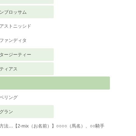
ンブロッサム
アストニッシド
ファンディタ
タージーティー
ティアス
ベリング
グラン
方法…【2-mix（お名前）】○○○○（馬名）、○○騎手