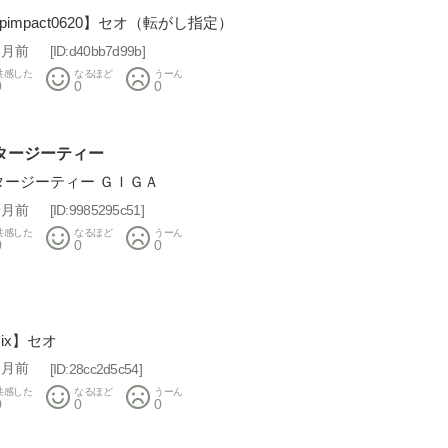
epimpact0620】セオ（転がし指定）
ヶ月前
d40bb7d99b
共感した
なるほど
うーん
0
0
0
タージーティー
タージーティー ＧＩＧＡ
ヶ月前
9985295c51
共感した
なるほど
うーん
0
0
0
mix】セオ
ヶ月前
28cc2d5c54
共感した
なるほど
うーん
0
0
0