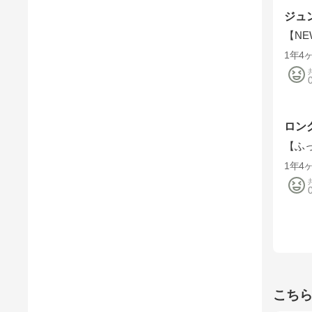
ジュ
【N
1年4
ロン
【ふ
1年4
こち