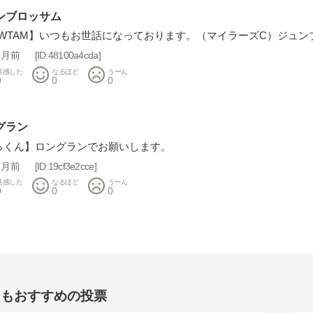
ンブロッサム
EWTAM】いつもお世話になっております。（マイラーズC）ジュ
ヶ月前
48100a4cda
共感した
なるほど
うーん
0
0
0
グラン
っくん】ロングランでお願いします。
ヶ月前
19cf3e2cce
共感した
なるほど
うーん
0
0
0
らもおすすめの投票