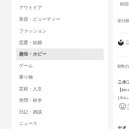
初回
アウトドア
美容・ビューティー
受付期
ファッション
恋愛・結婚
趣味・ホビー
ゲーム
6
乗り物
ニホ
芸術・人文
【tm
1年4
学問・科学
日記・雑談
ニュース
セオ