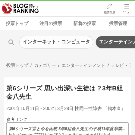
投票作成
メニュー
投票トップ
注目の投票
新着の投票
投票管理
インターネット・コンピュータ
エンターテイン
投票トップ
カテゴリー
エンターテインメント
テレビ・ラ
第6シリーズ 思い出深い生徒は？3年B組
金八先生
2001年10月11日 - 2002年3月28日 性同一性障害 『鶴本直』
参考リンク
第6シリーズ昔と今を比較 3年B組金八先生の平成13年度卒業生は今!? - 芸能人プライベート画像…
http://geinou77777.blog28.fc2.com/blog-entry-658.html