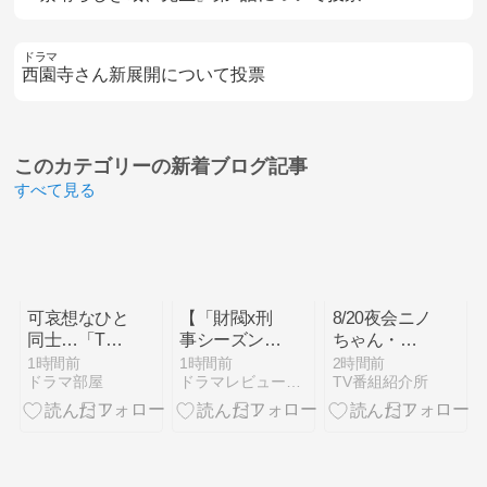
ドラマ
西園寺さん新展開について投票
このカテゴリーの
新着ブログ記事
すべて見る
可哀想なひと
【「財閥x刑
8/20夜会ニノ
同士…「Tシ
事シーズン
ちゃん・
ャツが乾くま
２」第１話
VIVANT配信
1時間前
1時間前
2時間前
ドラマ部屋
ドラマレビューBlog byちゃめ
TV番組紹介所
で」第4話
スンホまだぁ
で歴代最高記
あ～？】
録ほか