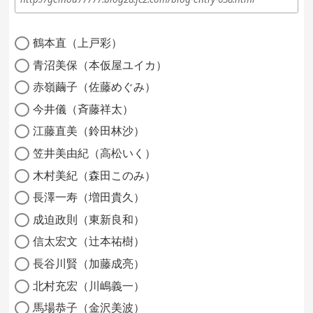
鶴本直（上戸彩）
青沼美保（本仮屋ユイカ）
赤嶺繭子（佐藤めぐみ）
今井儀（斉藤祥太）
江藤直美（鈴田林沙）
笠井美由紀（高松いく）
木村美紀（森田このみ）
長澤一寿（増田貴久）
成迫政則（東新良和）
信太宏文（辻本祐樹）
長谷川賢（加藤成亮）
北村充宏（川嶋義一）
馬場恭子（金沢美波）