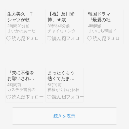
生方美久「T
【祝】及川光
韓国ドラマ
シャツが乾く
博、56歳で
『最愛の社員
まで」蒼井優
再婚＆パパ
-My Bias, My
2時間20分前
3時間40分前
4時間前
まいかのあーだこーだ
チャイなエンタメにゃーGO
まいにち韓国ドラマ
の長回しワン
へ！8月8日
Boss-』はど
カット電話７
の「はちみつ
こで見れる？
分！
婚」が話題
あらすじ・見
どころ・キャ
ストを紹介
『夫に不倫を
まったくもう
お願いされま
熱くてたまら
した』第4話
ん！
4時間前
6時間前
カステラ書房の毎日 | 読むドラマ□シリーズ他
神様がくれた休日
｜中村ゆり
か“共感でき
ない”公認不
倫モヤモヤ解
消回【ネタバ
続きを表示
レ】