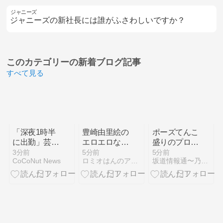
ジャニーズ
ジャニーズの新社長には誰がふさわしいですか？
このカテゴリーの
新着ブログ記事
すべて見る
「深夜1時半
豊崎由里絵の
ポーズてんこ
に出勤」芸能
エロエロなマ
盛りのプロア
界を去った女
ンスジ ２６
イドル田村真
3分前
5分前
5分前
CoCoNut News
ロミオはんのアイドル等何でも２chまとめマガジン
坂道情報通〜乃木坂46まとめ〜
優キム・セイ
０８０７
佑ちゃ
ン、物流セン
ん！！！【乃
ターや配達バ
木坂46】
イトに励
む“たくまし
い近況”を公
開