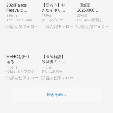
2026Palette
【語ろう】好
【動画】
Festivalに
きなイギリス
20260806
FTISLAND出
のミュージシ
SHOWROOM
11分前
25分前
32分前
The One 〜 another たまのよりみち
がーるずレポート
HKT48の動画まとめch
演 (2026.7.5)
ャン
「HKT48 市
村愛里」＠
AKB48グル
ープメンバー
個人配信
MVNOを振り
【医師解説】
返る
飲酒後の「締
めのラーメン
33分前
35分前
今日もまたブログ
みいはあ族報
欲」の原因
は？ 脳の錯
覚と真実
続きを表示