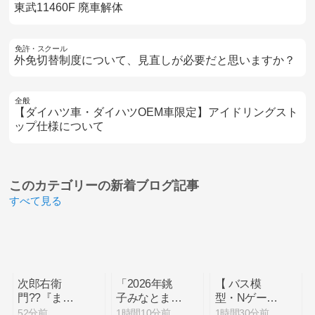
東武11460F 廃車解体
免許・スクール
外免切替制度について、見直しが必要だと思いますか？
全般
【ダイハツ車・ダイハツOEM車限定】アイドリングスト
ップ仕様について
このカテゴリーの
新着ブログ記事
すべて見る
次郎右衛
「2026年銚
【 バス模
門??『まず
子みなとまつ
型・Nゲージ
い棒』の会社
り花火大会」
】全国バスコ
52分前
1時間10分前
1時間30分前