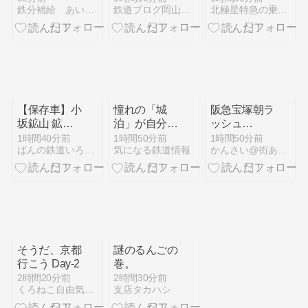
鉄分補給 あいえすブログ
鉄道ブログ岡山から
北極星特急の乗り物、ホビー、日常手記
がクラファン
8月8日開
レクション、
で旧南海電車
催！銚子電
日本交通を購
を魔改造して
鉄・JR成田
入しました！
観光列車
線で臨時列車
化??
運行
【保存車】小
憧れの「城
阪急宝塚朝ラ
坂鉱山 鉱車
泊」が自分好
ッシュ
(車番不明1)
みにカスタマ
1006F「おさ
1時間40分前
1時間50分前
1時間50分前
ばんの鉄道いろいろめぐり
気になる鉄道情報
かんさい@街ある記
秋田県小坂町
イズ可能に!?
るのジョージ
国登録有形文
号」•1017F
化財・丸亀城
準急並び等
「延寿閣別
館」にオーダ
ーメイド型の
宿泊プランが
誕生!
そうだ、京都
謎のるんごの
行こう Day-2
巻。
2時間20分前
2時間30分前
くろねこ自由気ままな日記
支店タカハシ