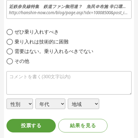
近鉄奈良線特集 鉄道ファン御用達？ 魚民＠布施 辛口環境担当「エ辛ジスト」のアンサスティナビリティ・…
http://hanshin-now.com/blog/page.asp?idx=10008500&post_idx_sel=10045957
ぜひ乗り入れすべき
乗り入れは技術的に困難
需要はない。乗り入れるべきでない
その他
投票する
結果を見る