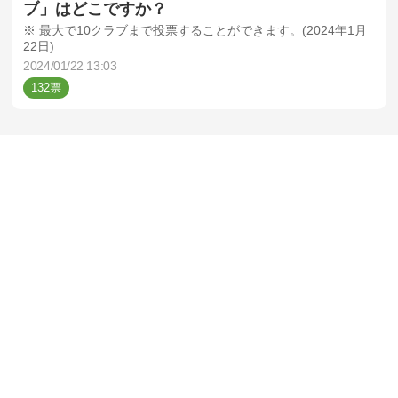
ブ」はどこですか？
※ 最大で10クラブまで投票することができます。(2024年1月
22日)
2024/01/22 13:03
132
サッカー
Jリーグ
【J2:オフの移籍市場】「勝ち組だと思うクラ
ブ」はどこですか？
※ 最大で10チームまで投票することができます。(2024年1月
22日)
2024/01/22 13:03
337
サッカー
Jリーグ
【J1:オフの移籍市場】「勝ち組だと思うクラ