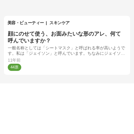
美容・ビューティー
スキンケア
顔にのせて使う、お面みたいな形のアレ、何て
呼んでいますか？
一般名称としては「シートマスク」と呼ばれる率が高いようで
す。私は「ジェイソン」と呼んでいます。ちなみにジェイソン
が出てくる（たぶん）あの映画、実は観たことがありません。
11年前
44
美容・ビューティー
スキンケア
Twitterをやっていますか？
11年前
21