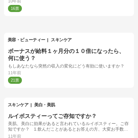
10年前
16
美容・ビューティー
スキンケア
ボーナスが給料１ヶ月分の１０倍になったら、
何に使う？
もしあなたなら突然の収入の変化にどう有効に使いますか？
11年前
21
スキンケア
美白・美肌
ルイボスティーってご存知ですか？
美肌、美白に効果があると言われているルイボスティー。ご存
知ですか？ 1.飲んだことがあるとお答えの方、大変お手数で
すが、「好き」「嫌い」をコメント欄にご記入いただけるとう
11年前