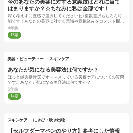
今のあなたの美容に対する意識度はどれに当て
はまりますか？☆ちなみに私は全部です！
深く考えずに直感で選択してくださいね♪複数選択もちろん可
能です！あなたの美容に対する意識や意気込みをコメント欄に
記入してくださいね♪誰にも負けない熱い美容愛をどしどしお
4年前
待ちしてますよ！
15
美容・ビューティー
スキンケア
あなたが気になる美容法は何ですか？
ほっと鍼灸接骨院でオススメしている美容ケアについての質問
です。あなたが気になる美容法は何ですか？
5年前
14
スキンケア
にきび・吹き出物
【セルフダーマペンのやり方】参考にした情報