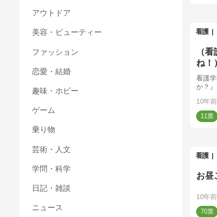
アウトドア
看護
美容・ビューティー
（看
ファッション
ね！
恋愛・結婚
看護学
か？』
趣味・ホビー
ただき
10年前
んの意
ゲーム
11
乗り物
芸術・人文
看護
学問・科学
お昼
日記・雑談
10年前
ニュース
70