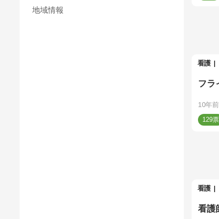
地域情報
看護
フラ
10年前
129
看護
看護