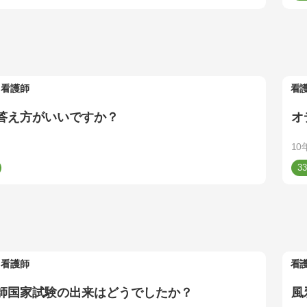
看護師
看
答え方がいいですか？
オ
10
33
看護師
看
師国家試験の出来はどうでしたか？
風