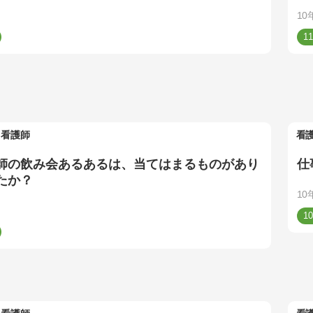
10
11
看護師
看
師の飲み会あるあるは、当てはまるものがあり
仕
たか？
10
10