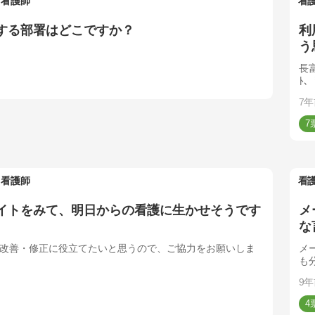
看護師
看
する部署はどこですか？
利
う
長
ﾄ
んと
7年
7
看護師
看
イトをみて、明日からの看護に生かせそうです
メ
な
改善・修正に役立てたいと思うので、ご協力をお願いしま
メ
も
9年
4