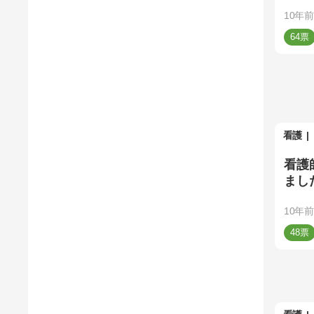
10年前
64
看護
看護
まし
10年前
48