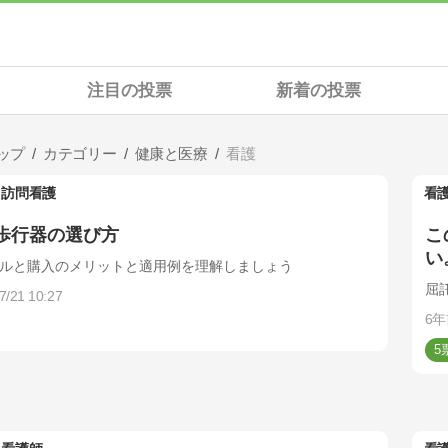
注目の投票
新着の投票
ップ
カテゴリー
健康と医療
看護
訪問看護
看
歩行器の選び方
こ
い
ルと購入のメリットと適用例を理解しましょう
屈
7/21 10:27
6年
5