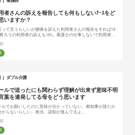
護
看護師
用者さんの訴えを報告しても何もしないﾅｰｽをど
思いますか？
富って言うらしいが腰痛を訴えた利用者さんの報告をすればｼｶ
、胃ろうの利用者の訴えもｼｶﾄ。看護士の仕事しないで利用者さ
ｺﾐｭﾆｹｰｼｮﾝばっかしてる。仕事しろよ（｀Δ´）
前
護
ダブル介護
ールで送ったにも関わらず理解が出来ず意味不明
言葉を連発してる母をどう思います
ールでお願いしたのに意味が分かっていない。都知事が誰だか
分からないらしい。相当、認知が進んでるよ。
前