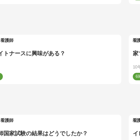
看護師
看
イトナースに興味がある？
家
10
69
看護師
看
師国家試験の結果はどうでしたか？
イ