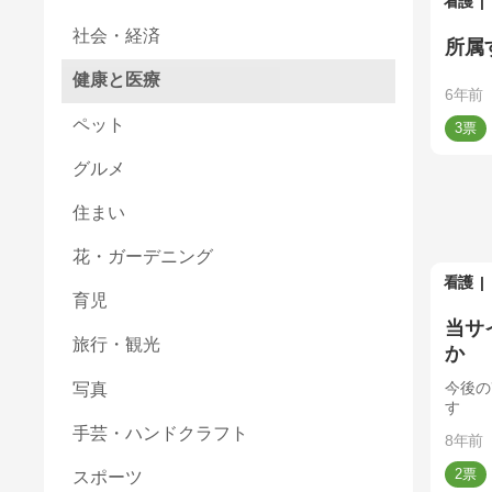
看護
社会・経済
所属
健康と医療
6年前
ペット
3
グルメ
住まい
花・ガーデニング
看護
育児
当サ
旅行・観光
か
今後の
写真
す
手芸・ハンドクラフト
8年前
2
スポーツ