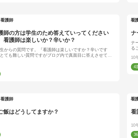
看護師
看
護師の方は学生のため答えていってください
ナ
）看護師は楽しいか？辛いか？
ナ
る
生からの質問です。『看護師は楽しいですか？辛いです
ま
とても難しい質問ですがブログ内で真面目に答えさせてい
10
ました。でも、全員が同じではありません。そこで、皆さ
見はどうですか？
4
看護師
看
ご飯はどうしてますか？
看
10
36