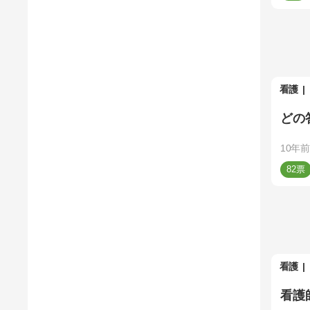
看護
どの
10年前
82
看護
看護