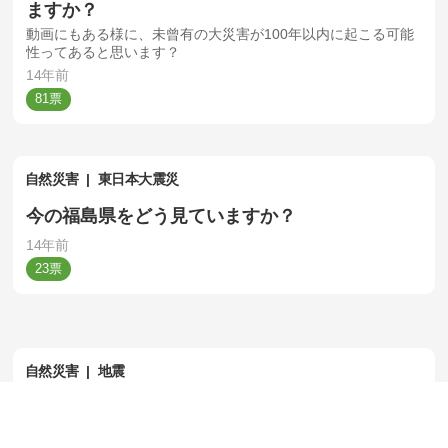
ますか？
動画にもある様に、未曾有の大災害が100年以内に起こる可能
性ってあると思います？
14年前
81
自然災害
東日本大震災
今の福島県をどう見ていますか？
14年前
23
自然災害
地震
関東で大地震が起きたらどうやって逃げるか
関東在住の方へ−首都直下地震がもし万が一起きたら、どんな