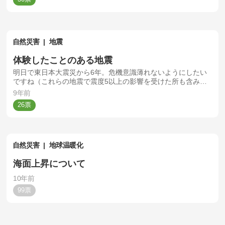
自然災害
地震
体験したことのある地震
明日で東日本大震災から6年。危機意識薄れないようにしたい
ですね（これらの地震で震度5以上の影響を受けた所も含みま
す）
9年前
26
自然災害
地球温暖化
海面上昇について
10年前
99