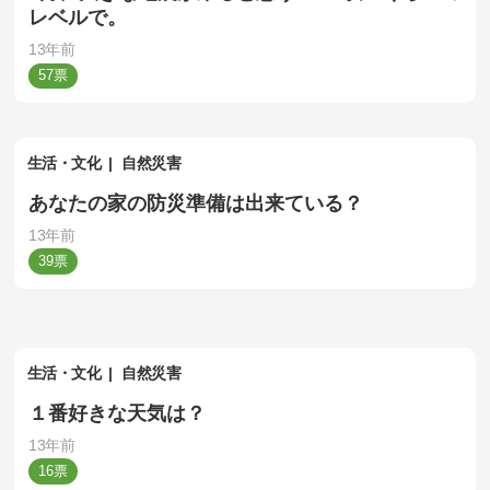
レベルで。
13年前
57
生活・文化
自然災害
あなたの家の防災準備は出来ている？
13年前
39
生活・文化
自然災害
１番好きな天気は？
13年前
16