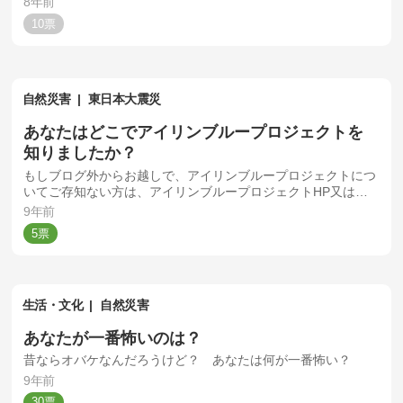
8年前
10
自然災害
東日本大震災
あなたはどこでアイリンブループロジェクトを
知りましたか？
もしブログ外からお越しで、アイリンブループロジェクトにつ
いてご存知ない方は、アイリンブループロジェクトHP又は本
ブログをご覧ください。
9年前
5
生活・文化
自然災害
あなたが一番怖いのは？
昔ならオバケなんだろうけど？ あなたは何が一番怖い？
9年前
30