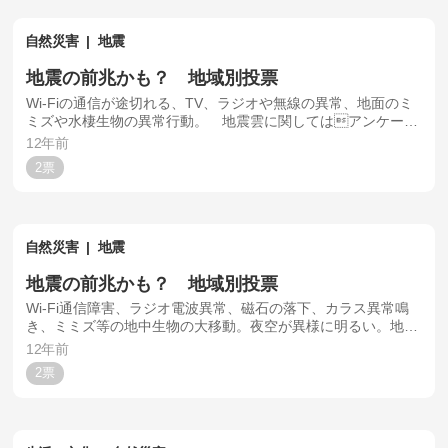
自然災害
地震
地震の前兆かも？ 地域別投票
Wi-Fiの通信が途切れる、TV、ラジオや無線の異常、地面のミ
ミズや水棲生物の異常行動。 地震雲に関してはアンケート
では客観的な判断はできないので報告不可。
12年前
2
自然災害
地震
地震の前兆かも？ 地域別投票
Wi-Fi通信障害、ラジオ電波異常、磁石の落下、カラス異常鳴
き、ミミズ等の地中生物の大移動。夜空が異様に明るい。地震
雲に関しては客観的な判断がアンケートでは難しいため、報告
12年前
しないで下さい。
2