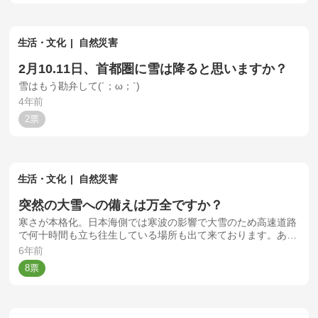
生活・文化
自然災害
2月10.11日、首都圏に雪は降ると思いますか？
雪はもう勘弁して(´；ω；`)
4年前
2
生活・文化
自然災害
突然の大雪への備えは万全ですか？
寒さが本格化。日本海側では寒波の影響で大雪のため高速道路
で何十時間も立ち往生している場所も出て来ております。あな
たは突然の大雪への備えは万全ですか？
6年前
8