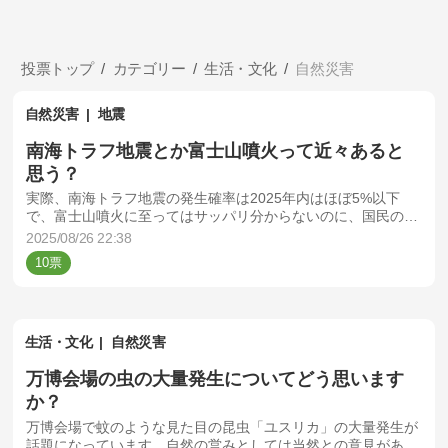
投票トップ
カテゴリー
生活・文化
自然災害
自然災害
地震
南海トラフ地震とか富士山噴火って近々あると
思う？
実際、南海トラフ地震の発生確率は2025年内はほぼ5%以下
で、富士山噴火に至ってはサッパリ分からないのに、国民の不
安を煽る様な政府が発表した富士山の大規模噴火に対する政府
2025/08/26 22:38
の緊急対応についてどう思いますか？
10
生活・文化
自然災害
万博会場の虫の大量発生についてどう思います
か？
万博会場で蚊のような見た目の昆虫「ユスリカ」の大量発生が
話題になっています。自然の営みとしては当然との意見がある