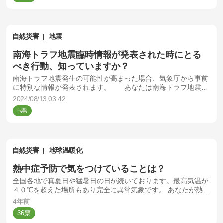
自然災害
地震
南海トラフ地震臨時情報が発表された時にとる
べき行動、知っていますか？
南海トラフ地震発生の可能性が高まった場合、気象庁から事前
に特別な情報が発表されます。 あなたは南海トラフ地震臨
時情報が発表された時にとるべき行動を知っていますか？
2024/08/13 03:42
5
自然災害
地球温暖化
熱中症予防で気をつけていることは？
全国各地で真夏日や猛暑日の日が続いております。最高気温が
４０℃を超えた場所もあり完全に異常気象です。 あなたが熱中
症予防で気をつけていることは何ですか？
4年前
36