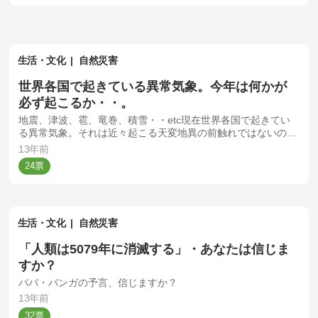
生活・文化
自然災害
世界各国で起きている異常気象。今年は何かが
必ず起こるか・・。
地震、津波、雹、竜巻、積雪・・etc現在世界各国で起きてい
る異常気象。それは近々起こる天変地異の前触れではないのだ
ろうか
13年前
24
生活・文化
自然災害
「人類は5079年に消滅する」・あなたは信じま
すか？
ババ・バンガの予言、信じますか？
13年前
32