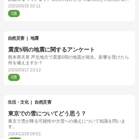
一方で問題視する声もあります。あなたは、ユスリカの大量発
2025/05/25 02:11
生についてどう思いますか？
3
自然災害
地震
震度5弱の地震に関するアンケート
熊本県天草 芦北地方で震度5弱の地震が発生。影響を受けたら
何を備えますか？
2025/03/17 23:12
4
生活・文化
自然災害
東京での雪についてどう思う？
東京で雪が降る可能性や大雪への備えについて知識を問いま
す。
2024/12/29 09:01