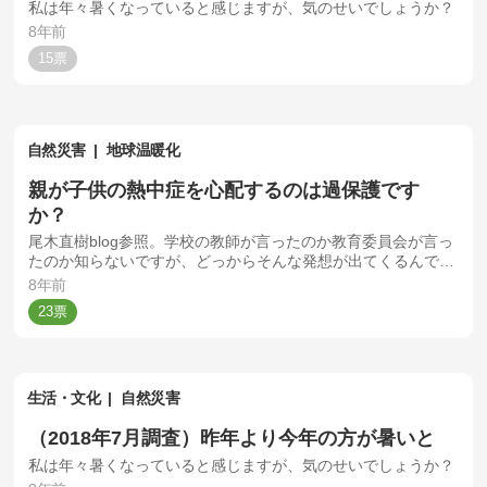
私は年々暑くなっていると感じますが、気のせいでしょうか？
8年前
15
自然災害
地球温暖化
親が子供の熱中症を心配するのは過保護です
か？
尾木直樹blog参照。学校の教師が言ったのか教育委員会が言っ
たのか知らないですが、どっからそんな発想が出てくるんです
かね？子供に限らず高齢者の親を持つ子も親の熱中症、心配し
8年前
ますし当たり前の事でしょ？
23
生活・文化
自然災害
（2018年7月調査）昨年より今年の方が暑いと
私は年々暑くなっていると感じますが、気のせいでしょうか？