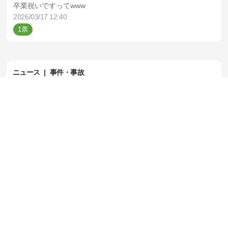
卒業祝いですってwww
2026/03/17 12:40
1
ニュース
事件・事故
上野羽田強盗事件、指示役ら7人逮捕
山口組系暴力団
2026/03/15 00:11
3
ニュース
事件・事故
ジャンポケ斎藤被告、性的暴行について『同意
と思った。』
2026/03/14 02:57
4