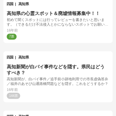
四国
高知県
高知県の心霊スポット＆廃墟情報募集中！！
初めて聞くスポットには行ってレビューを書きたいと思いま
す。（できるだけ不法侵入とかにならないスポットでお願いし
ます）
16年前
7
四国
高知県
高知新聞が白バイ事件などを隠す。県民はどう
すべき？
高知新聞が、白バイ事件／追手前小跡地利用での市長虚偽答弁
／福井のあそび山通路橋問題などを隠す。これをどうするか？
16年前
144