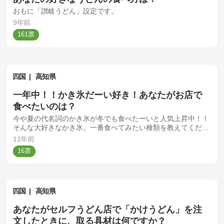
おもに「讃岐うどん」設定です。
9年前
161
四国
高知県
一年中！！かき氷だーい好き！あなたがお店で
食べたいのは？
今や夏の代名詞のかき氷が冬でも食べたーいと人気上昇中！！
そんな大好きなかき氷。一番食べてみたい種類を教えてくださ
い。
11年前
16
四国
高知県
あなたがセルフうどん店で「かけうどん」を注
文したときに、取る具材は何ですか？