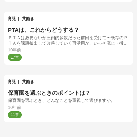
育児
共働き
PTAは、これからどうする？
ＰＴＡは必要ないが圧倒的多数だった前回を受けて〜既存のＰ
ＴＡを課題抽出して改善していく再活用か、いっそ廃止・撤
廃・解散など無くしてしまうか、新しい仕組みや組織を改めて
10年前
作るか、ご回答宜しくお願いします！
17
育児
共働き
保育園を選ぶときのポイントは？
保育園を選ぶとき、どんなことを重視して選びますか。
10年前
11