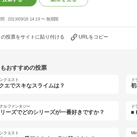
間 :
2013/09/18 14:19 〜 無期限
この投票をサイトに貼り付ける
URLをコピー
らもおすすめの投票
ンクエスト
ド
クエでスキなスライムは？
初
ナルファンタジー
ド
シリーズでどのシリーズが一番好きですか？
■
ンクエスト
Min