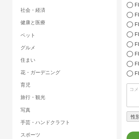
F
社会・経済
F
健康と医療
F
F
ペット
F
グルメ
F
住まい
F
花・ガーデニング
F
育児
旅行・観光
写真
手芸・ハンドクラフト
スポーツ