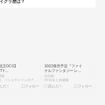
イクラ歴は？
戯王OCG】
10/22発売予定『ファイ
ITY
ナルファンタジー レゾ
ECTION【開封】
ナンス』HD-2Dによる
間前
22日前
世界観やバトルシーン
マンガ、ソシャゲメインのアルハイドの日記
FF16まとめ速報
が確認できる「2ndト
レーラー」が公開、お
なじみの召喚獣の姿も