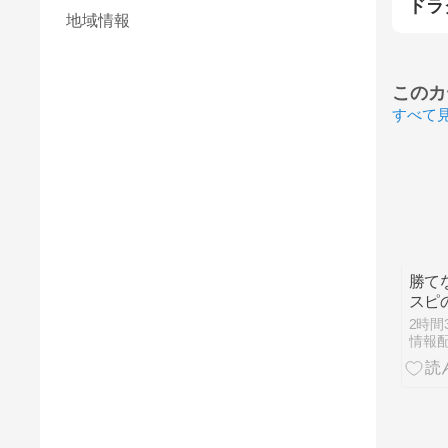
ドラ
地域情報
このカ
すべて
勝て
スピ
最強
2時間
情報