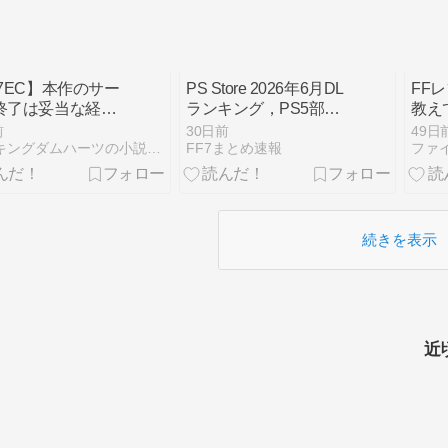
F7EC】本作のサー
PS Store 2026年6月DL
FF
終了は妥当な経営
ランキング，PS5部門
教え
…なのか？
は「FINAL FANTASY
前
30日前
49日
VII REBIRTH」，PS4
FFとキングダムハーツの小説部屋
FF7まとめ速報
部門は「パワフルプロ
野球2026-2027」が1位
を獲得
続きを表示
近