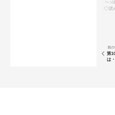
へっ
前の
第
は・