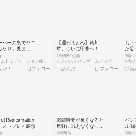
ーパーの裏でヤニ
【週刊まとめ】徳川
ちょ
ふたり』見ました
軍、ついに甲斐へ！終
た😢
わらない武田との死闘
前
1時間50分前
3時間
と世代交代｜信長の野
【ゲーム】モチベーション維持日記【アニメ】
あきののんびりゲームブログ
お独
望 武将風雲録 AI観戦
#43〜#49【シナリオ
2】
 of Reincarnation
戦闘時間が長くなると
ペン
ーストプレイ感想
気軽に戦えなくなって
ル”
練習しなくなるから成
前
8時間前
9時間