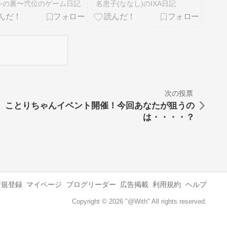
城主のノビシロが高
シの裏〜弐位のゲーム日記
名患子(ななし)のIXA日記
い！)
次の投票
ことりちゃんイベント開催！今回あなたが狙うの
は・・・・？
新規登録
マイページ
ブログリーダー
広告掲載
利用規約
ヘルプ
Copyright © 2026 "@With" All rights reserved.