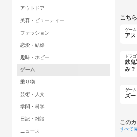
アウトドア
こち
美容・ビューティー
ゲーム
ファッション
アス
恋愛・結婚
ドラゴ
趣味・ホビー
鉄鬼
み？
ゲーム
乗り物
ゲーム
芸術・人文
ズー
学問・科学
日記・雑談
このカ
すべて
ニュース