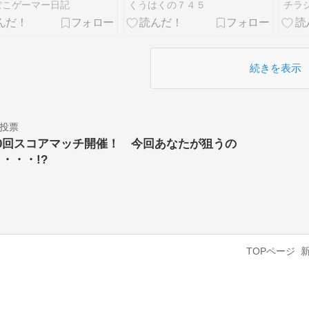
長が止まる【モンスタ
ぽこゲーマー日記
くうはくの７４５
チラ
ーハンターワールド：
アイスボーン その１
７】
続きを表示
投票
10回スコアマッチ開催！ 今回あなたが狙うの
・・・!?
TOPページ