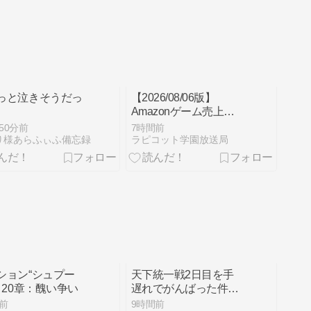
っと泣きそうだっ
【2026/08/06版】
Amazonゲーム売上ラ
ンキング｜毎日更新の
50分前
7時間前
最新データ
り様あらふぃふ備忘録
ラピコット学園放送局
ション“シュプー
天下統一戦2日目を手
編 20章：醜い争い
遅れでがんばった件と
今期結果について。(影
前
9時間前