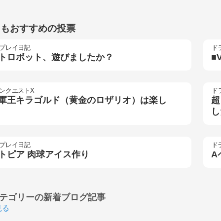
らもおすすめの投票
プレイ日記
ド
トロボット、遊びましたか？
■
ンクエストX
ド
軍王キラゴルド（黄金のロザリオ）は楽し
超
し
プレイ日記
ド
トピア 肉球アイス作り
A
テゴリーの
新着ブログ記事
見る