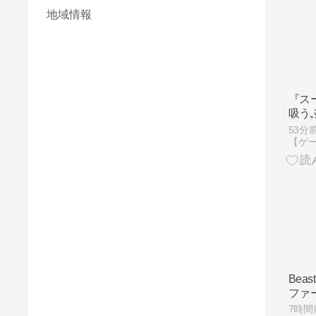
地域情報
『ス
吸う
(1話)
53分
Beast
ファ
7時間