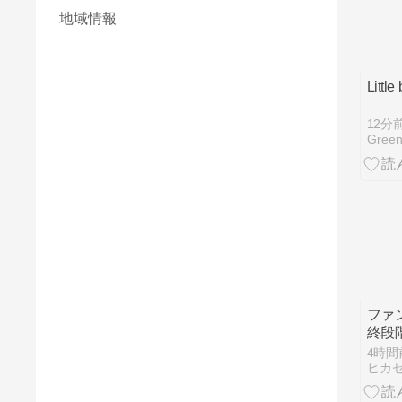
地域情報
Little
12分
Gree
ファ
終段
4時間
ヒカ