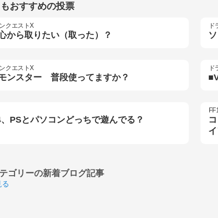
らもおすすめの投票
ンクエストX
ド
心から取りたい（取った）？
ソ
ンクエストX
ド
モンスター 普段使ってますか？
■
FF
14、PSとパソコンどっちで遊んでる？
コ
イ
テゴリーの
新着ブログ記事
見る