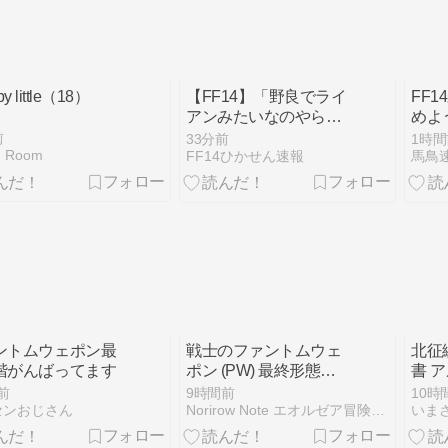
 by little（18）
【FF14】「野良でライ
FF
アンみたいなのやらせ
めよ
るのがキツい」ボズヤ
をす
前
33分前
1時間
時代を懐かしむヒカセ
らヒ
n Room
FF14ひかせん速報
馬鳥
ンたち
出し
か囲
「Sw
が増
景」
ントムウェポン最
戦士のファントムウェ
北征
階がんばってます
ポン (PW) 最終形態・
書 
光る大金槌『ファント
前
9時間前
10時
ムオカルタム・ウォー
センおじさん
Norirow Note エオルゼア冒険記 in FF14
いまさ
ハンマー』