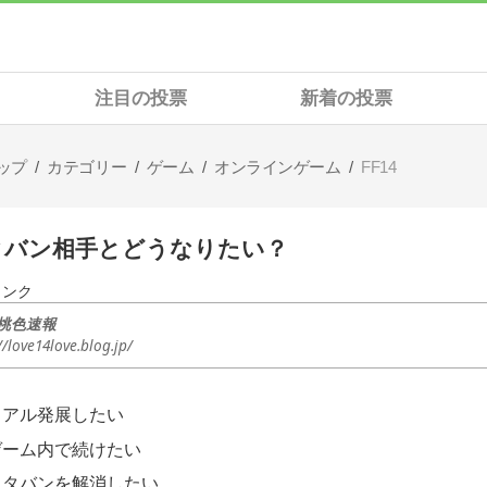
注目の投票
新着の投票
ップ
カテゴリー
ゲーム
オンラインゲーム
FF14
タバン相手とどうなりたい？
リンク
4桃色速報
//love14love.blog.jp/
リアル発展したい
ゲーム内で続けたい
エタバンを解消したい