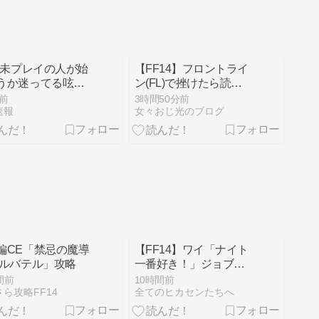
14未プレイの人が始
【FF14】フロントライ
うか迷ってる呟き
ン(FL)で挫けたら読む
ると床下や茂みか
記事【PvP】
前
3時間50分前
カセンたちが飛び
速報
女々おじ光のブログ
てきていつの間に
まれている件。
itch2版で新規勢
えた今よく見る光
編CE「禁忌の魔導
【FF14】ワイ「ナイト
アルバテル」攻略
一番好き！」ジョブク
エプレイ後「虚無すぎ
間前
10時間前
て泣ける…」←他ジョ
ら攻略FF14
全てのヒカセンたちへ
ブなんて◯◯だぜw