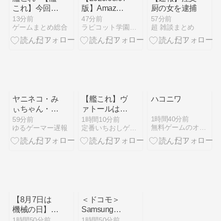
これ】今回ソ
版】Amazon
厨の女を逮捕
連艦てまたユ
ゲーム売上ラ
13分前
47分前
57分前
ゲームまとめ総合
ラピコット学園放送局
超 雑談まとめ
ーロの仲間入
ンキング｜毎
りしとんのか
日更新の最新
データ
ヤニネコ・み
【艦これ】ヴ
ハコニワ
ぃちゃん・の
ァトールはな
あ先輩・もち
んて呼べばい
1時間40分前
59分前
1時間10分前
無料ゲームのオンラインゲームセンター
ゆるゲーマー遅報
定番いちおしゲーム！
づきさん「結
いんだろうね
婚してくださ
い！」←どう
する？
【8月7日は
＜ドコモ＞
機械の日】戦
Samsung
隊シリーズの
Galaxy
1時間50分前
1時間50分前