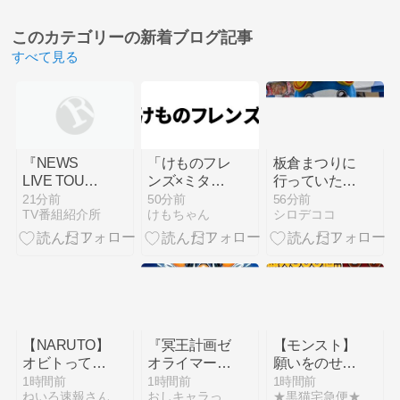
このカテゴリーの
新着ブログ記事
すべて見る
『NEWS
「けものフレ
板倉まつりに
LIVE TOUR
ンズ×ミタク
行っていたく
2025 変身』
ルブロック」
らんに色紙を
21分前
50分前
56分前
TV番組紹介所
けもちゃん
シロデココ
Blu-ray＆
コラボ第2弾
プレゼントし
DVD 9月15日
が開催決定
つつかき氷を
発売決定！予
サーバル、ア
食べてきたよ
約受付開始
ライグマ、フ
ェネック、ミ
ライが登場
【NARUTO】
『冥王計画ゼ
【モンスト】
オビトって可
オライマー』
願いをのせ
哀想な人生じ
たった2回の
て！オーブあ
1時間前
1時間前
1時間前
ねいろ速報さん
おしキャラっ
★黒猫宅急便★ver.４
ゃない…？
スパロボ参戦
みだくじ☆