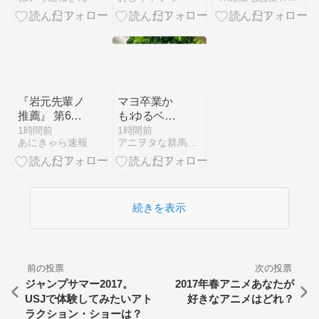
で大人気にｗ
あみだのプロ
ｗｗｗｗｗ
の言うこと聞
いた結果……
【ゴー☆ジャ
ス動画】
『岩元先輩ノ
マヨ卒業か
推薦』 第6話
も:ゆるベジ
ロンドン旧校
1000日チャ
1時間前
1時間前
あにきゃら速報
アニヲタな群馬のゆるベジインストラクターひこが行く
舎に集結する
レンジ947日
魔女たち
目
続きを表示
前の投票
次の投票
ジャンプサマー2017。
2017年春アニメあなたが
USJで体験してみたいアト
好きなアニメはどれ？
ラクション・ショーは？