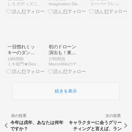
しろ のディズニーシーに行った日だけ日記
Imagination Disney Dream
スーパーフレッシュ 114ｋｇからのダイエット
ス・オブ・ス
タイリッシュ
キュイジー
ヌ”カンナ” と
本日の部屋
など）
一目惚れミッ
初のドローン
キーのダンス
演出も！東京
ザグローブ
ディズニーラ
18時間前
27時間前
ミキ衛門★Disney Dream Club★
MezzoMikiのディズニーブログ
ンド「Reach
for the
Stars:Everlasting
Dreams」
続きを表示
前の投票
次の投票
今年は戌年、あなたは何年
キャラクターに会うグリー
ですか？
ティングと言えば、ラン