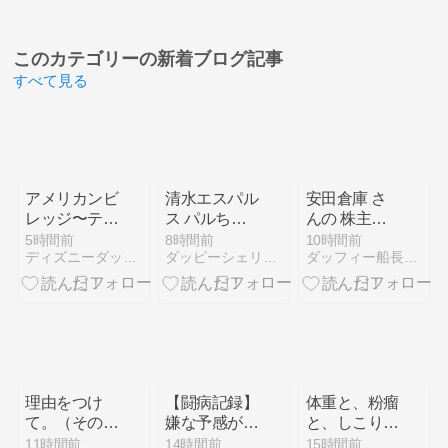
このカテゴリーの
新着ブログ記事
すべて見る
アメリカンビ
清水エスパル
安田倉庫 さ
レッジ〜テデ
ス パルちゃ
んの 株主優
ィベア&ディ
んとピカルち
待が届きまし
5時間前
8時間前
10時間前
ディズニーダッフィ―大好き剣道剣士
ダッピーシェリーブルーくんディズニーダッフィーバラhappy
ダッフィー船長航海記
ズニー編
ゃんの応援ド
た
リンク HUB
アスティ静岡
店
理由をつけ
【闘病記録】
体重と、粉瘤
て。（その１
嫌な予感がし
と、しこり
～エッセン
ていた血液科
と、調べる。
11時間前
14時間前
15時間前