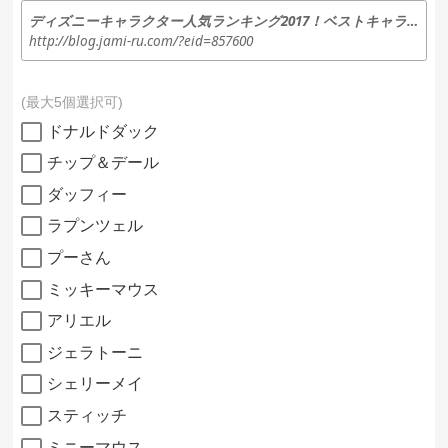
ディズニーキャラクター人気ランキング2017！ベストキャラクターTOP20 | ディズニー裏話・雑学・トリビアが2,000話以上！ディズニーブログ 「じゃみログ」
http://blog.jami-ru.com/?eid=857600
最大5個選択可
ドナルドダック
チップ＆デール
ダッフィー
ラプンツェル
プーさん
ミッキーマウス
アリエル
ジェラトーニ
シェリーメイ
スティッチ
ミニーマウス