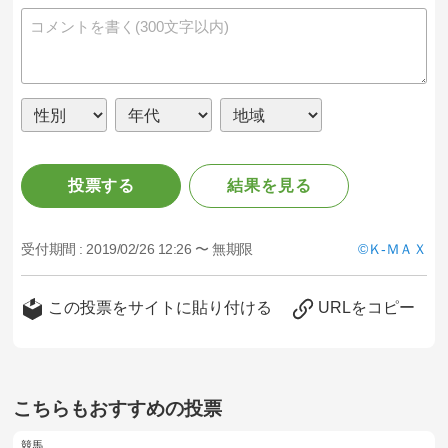
投票する
結果を見る
受付期間 :
2019/02/26 12:26 〜 無期限
Ｋ-ＭＡＸ
この投票をサイトに貼り付ける
URLをコピー
こちらもおすすめの投票
競馬