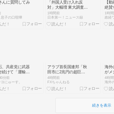
kさんに質問してみ
「外国人受け入れ反
【動
対」大幅増 東大調査、
絶賛
若い世代で多く
イツ
前
1時間前
1時間
家へ
と息子の口喧嘩
日本第一！ニュース録
政経
が力
で話
ｗｗ
石、共産党に武器
アラブ首長国連邦「秋
海外
け続けて「運輸大
田市に2兆円の超巨大
がメ
」と呼ばれる
データセンター建てる
16
30分前
4時間前
4時間
わ」
戦連
ウヨにゅーす。
FXちゃんねる
海外
ツフ
ー待
続きを表示