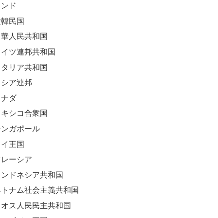
インド
大韓民国
中華人民共和国
ドイツ連邦共和国
イタリア共和国
ロシア連邦
カナダ
メキシコ合衆国
シンガポール
タイ王国
マレーシア
インドネシア共和国
ベトナム社会主義共和国
ラオス人民民主共和国