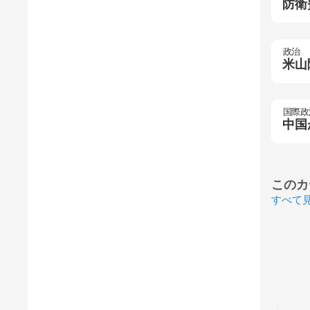
防衛
政治
米山
国際政
中国
このカ
すべて