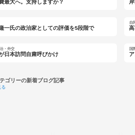
費最大へ。支持しますか？
岸
自
隆一氏の政治家としての評価を5段階で
高
治・外交
国
が日本訪問自粛呼びかけ
ア
テゴリーの
新着ブログ記事
見る