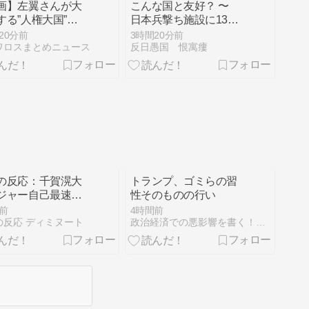
画】左翼さんが大
こんな国と友好？ 〜
する”人権大国”ド
日本兵撃ち施設に131
の警察、極左活動
億円…習近平が愛国心
20分前
3時間20分前
の「人道的対処」
を煽った結果、「｢抗
ワロスまとめニュース
反日愚国 恨寓瘻
強すぎるとネット
日テーマパーク｣が中
題に → ｗｗｗｗ
国各地に広がる
ｗｗ
の反応：千賀滉大
トランプ、ゴミらの習
ジャー自己最速
性そのものの行い
1キロ計測するなど2
前
4時間前
続完璧救援、メッ
の反応 ディミヌート
政治経済での悪影響を書く！（旧）警察さん捜査してください。
ァンからクローザ
望論も続出