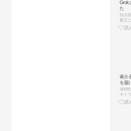
Gro
た
51分
親父
蒋介
を届
隊長
3時間
ネト