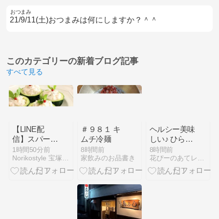
おつまみ
21/9/11(土)おつまみは何にしますか？＾＾
このカテゴリーの
新着ブログ記事
すべて見る
【LINE配
＃９８１ キ
ヘルシー美味
信】スパーク
ムチ冷麺
しい♪ ひらた
リングワイン
けとたまごの
1時間50分前
8時間前
8時間前
Norikostyle 宝塚ワインサロン
家飲みのお品書き
花ぴーのあてレシピ
に合うレシ
めんつゆバタ
ピ、ずっと好
ー炒め
きなワイン
と。