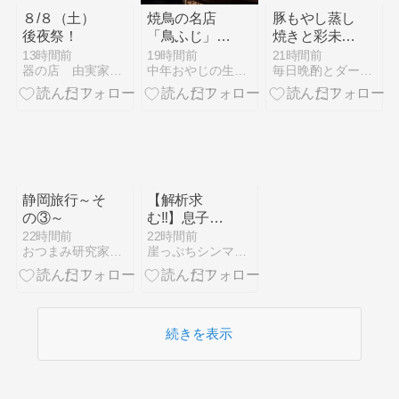
８/８（土）
焼鳥の名店
豚もやし蒸し
後夜祭！
「鳥ふじ」さ
焼きと彩未の
んへ
味噌ラーメン
13時間前
19時間前
21時間前
器の店 由実家の日常
中年おやじの生活を綴るブログ
毎日晩酌とダーリンご飯
静岡旅行～そ
【解析求
の③～
む‼︎】息子の
スケジュール
22時間前
22時間前
おつまみ研究家・えりぷーのごはん日記♪♪
崖っぷちシンママが家を買うハナシ。
が暗号化され
てる件。
続きを表示