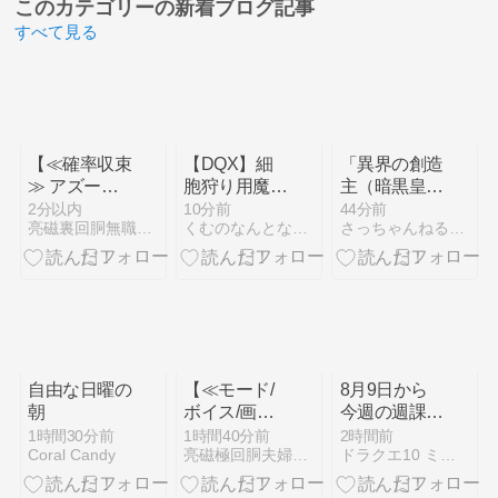
このカテゴリーの
新着ブログ記事
すべて見る
【≪確率収束
【DQX】細
「異界の創造
≫ アズール
胞狩り用魔剣
主（暗黒皇帝
レーン『海戦
士、すばやさ
ガナサダ
2分以内
10分前
44分前
亮磁裏回胴無職記(ギャンブル凶)
くむのなんとなくきまぐれに。 毎日更新！
さっちゃんねる DQX
ボーナス中に
800超えてい
イ）」が開催
強レア役』引
るお話、他、
されました！
きまくった結
ガナサダイの
開催期間は
果！】
こころをどこ
2026年8月14
(2026/08/08
まで作るか悩
日（金）
[24記事目])
むお話
11：59ま
で。
自由な日曜の
【≪モード/
8月9日から
朝
ボイス/画面/
今週の週課
朝一≫ から
テンの日、レ
1時間30分前
1時間40分前
2時間前
Coral Candy
亮磁極回胴夫婦記 (ギャンブル全般)
ドラクエ10 ミユリのおやつ探し ミリユナ日記たまにリオ
くりサーカス
グナード
2『設定6挙
TA、転生モ