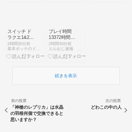
動』設定差！
ンスターフィ
グラフ！ (導
ーバーなど！
入翌月)】
(2026/08/08
[26記事目])
スイッチ ド
プレイ時間
ラクエ1&2を
13372時間、
買う
70代冒険者
2時間20分前
2時間30分前
基本ボッチのドラクエ１０
エルおじ速報 ドラクエ10攻略まとめ
「じんぞう」
さんの思い出
にネットほっ
こり「ドラク
エ版 光のお
続きを表示
父さんだ」
前の投票
次の投票
「神槍のレプリカ」は水晶
どわこの中の人
の羽根何個で交換できると
思いますか？