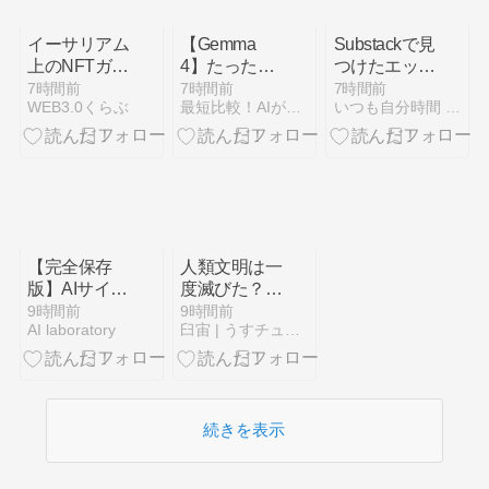
撃の条件
2026/08/08
イーサリアム
【Gemma
Substackで見
上のNFTガチ
4】たった一
つけたエッセ
ャとは
言から神プロ
イ｜今日のエ
7時間前
7時間前
7時間前
WEB3.0くらぶ
最短比較！AIが教える「本当の評判」まとめ
いつも自分時間 Geminiと日常
ンプトを自動
ッセイ・ラッ
生成！Anima
ク Vol.28
＆Krea 2の表
現力を極限ま
で引き出すシ
ステムプロン
プト設定
【完全保存
人類文明は一
版】AIサイバ
度滅びた？ 1
ー攻撃の全貌
万2800年前
9時間前
9時間前
AI laboratory
臼宙 | うすチュウ。
と次世代の多
の彗星衝突
層防御戦略：
と、世界各地
激化する「AI
の神話に残
vs AI」のサ
る”奇妙な一
イバー空間を
致”を調べて
続きを表示
生き抜くため
みましたわ。
に