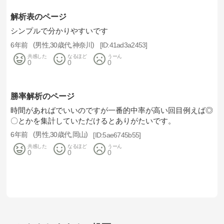
解析表のページ
シンプルで分かりやすいです
6年前
男性
30歳代
神奈川
41ad3a2453
共感した
なるほど
うーん
0
0
0
勝率解析のページ
時間があればでいいのですが一番的中率が高い回目例えば◎
〇とかを集計していただけるとありがたいです。
6年前
男性
30歳代
岡山
5ae6745b55
共感した
なるほど
うーん
0
0
0