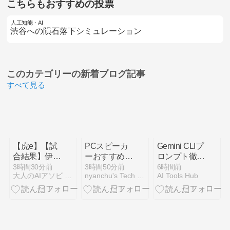
こちらもおすすめの投票
人工知能・AI
渋谷への隕石落下シミュレーション
このカテゴリーの
新着ブログ記事
すべて見る
【虎e】【試
PCスピーカ
Gemini CLIプ
合結果】伊原
ーおすすめ｜
ロンプト徹底
5失点降板で
エンジニアの
攻略！自動化
3時間30分前
3時間50分前
6時間前
大人のAIアソビ | AI遊びで未来を学ぶ、楽しむ実験室
nyanchu's Tech Blog
AI Tools Hub
中日に1-7大
デスク用3タ
と効率化を実
敗…若手先発
イプ比較ガイ
現する実践的
の壁と西勇輝
ド
コツ
の待望論！居
酒屋で語るロ
ーテ再編と反