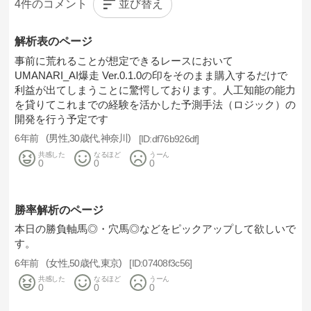
並び替え
4
解析表のページ
事前に荒れることが想定できるレースにおいて
UMANARI_AI爆走 Ver.0.1.0の印をそのまま購入するだけで
利益が出てしまうことに驚愕しております。人工知能の能力
を貸りてこれまでの経験を活かした予測手法（ロジック）の
開発を行う予定です
6年前
男性
30歳代
神奈川
df76b926df
共感した
なるほど
うーん
0
0
0
勝率解析のページ
本日の勝負軸馬◎・穴馬◎などをピックアップして欲しいで
す。
6年前
女性
50歳代
東京
07408f3c56
共感した
なるほど
うーん
0
0
0