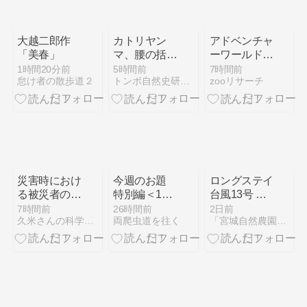
大越二郎作
カトリヤン
アドベンチャ
「美春」
マ、腰の括れ
ーワールドの
は半端ない。
割引まとめ
1時間20分前
5時間前
7時間前
怠け者の散歩道２
トンボ自然史研究所
zooリサーチ
アオモンイト
【2026年最
トンボとリス
新】子どもは
アカネは色で
無料アップグ
勝負
レード・年間
パスポートは
休止中
災害時におけ
今週のお題
ロングステイ
る被災者の
特別編＜10
台風13号 母
QOL向上に向
年後のわたし
島での爪痕
7時間前
26時間前
2日前
久米さんの科学映像便り
両爬虫道を往く
「宮城自然農園」ブログ −GIAN&#039;S ORGA…
けた提言
へ「おたよ
り」を＞