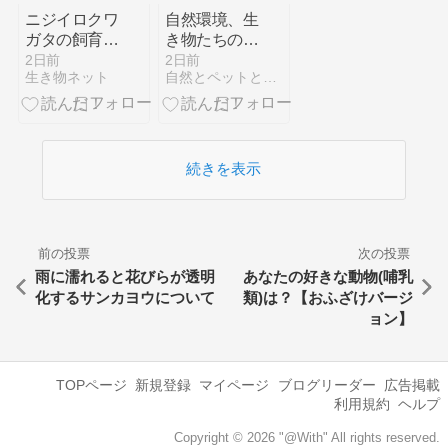
ニジイロクワ
自然環境、生
ガタの飼育方
き物たちの三
法！必要なも
大○○一覧
2日前
2日前
生き物ネット
自然とペットとアラフォー野郎と
のや餌・飼い
方を解説！
続きを表示
前の投票
次の投票
雨に濡れると花びらが透明
あなたの好きな動物(哺乳
化するサンカヨウについて
類)は？【おふざけバージ
ョン】
TOPページ
新規登録
マイページ
ブログリーダー
広告掲載
利用規約
ヘルプ
Copyright © 2026 "@With" All rights reserved.