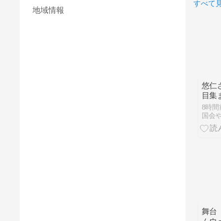
すべて
地域情報
悠仁
目集
情報
8時間
とジ
国会や
こと
問と
話題
舞台