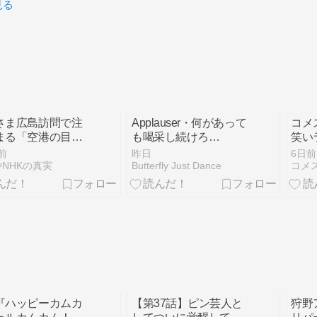
見る
さま広島訪問で注
Applauser・何があって
コメ
まる「空港の目撃
も喝采し続けろ
笑い
は？」慰霊碑供花
/Applauser. Applause
前
昨日
6日前
ャンボリー初のお
must Goes on /
NHKの真実
Butterfly Just Dance
コメ
ば 愛子さま伊勢訪
Sergeant Code Street / I
の“報道量の差”も
want to be what you
に
saw in me.
『ハッピーカムカ
【第37話】ピン芸人と
狩野