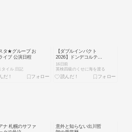
スタ★グループ お
【ダブルインパクト
ライブ 公演日程
2026】ドンデコルテの
漫才「デートとマンモ
16日前
ス」のネタ書き起こ
スタイル.日記
英検四級のくせに海を渡る
し！
アナ 札幌のサファ
意外と知らない出川哲