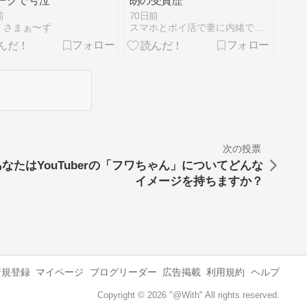
ークで号泣
朗の受賞歴
前
70日前
！さまぁ〜ず
スマホとポイ活で妻に内緒で借金８１万円を返済した話
次の投票
あなたはYouTuberの「フワちゃん」についてどんな
イメージを持ちますか？
新規登録
マイページ
ブログリーダー
広告掲載
利用規約
ヘルプ
Copyright © 2026 "@With" All rights reserved.