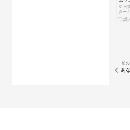
ムウ
を見
61日
ター
前の
あ