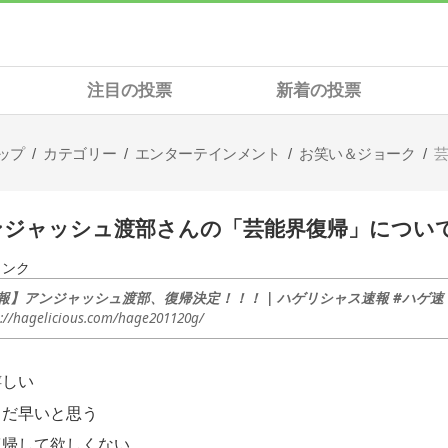
注目の投票
新着の投票
ップ
カテゴリー
エンターテインメント
お笑い＆ジョーク
ンジャッシュ渡部さんの「芸能界復帰」につい
リンク
報】アンジャッシュ渡部、復帰決定！！！ | ハゲリシャス速報 #ハゲ速
s://hagelicious.com/hage201120g/
嬉しい
まだ早いと思う
復帰して欲しくない