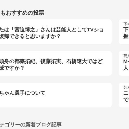
らもおすすめの投票
下
たは「宮迫博之」さんは芸能人としてTVショ
下
復帰できると思いますか？
握
芸
頭身の都築拓紀、後藤拓実、石橋遼大ではど
M
派ですか？
人
芸
ちゃん選手について
ニ
で
テゴリーの
新着ブログ記事