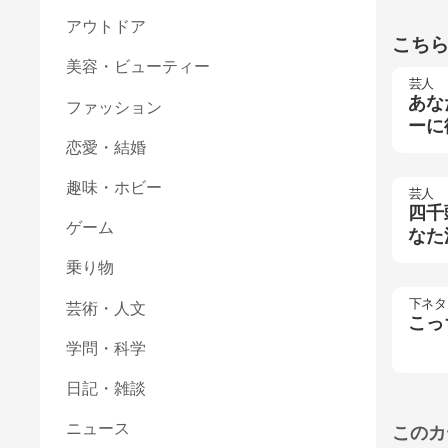
アウトドア
こち
美容・ビューティー
芸人
あな
ファッション
ーに
恋愛・結婚
趣味・ホビー
芸人
四千
ゲーム
なた
乗り物
下ネタ
芸術・人文
こっ
学問・科学
日記・雑談
ニュース
このカ