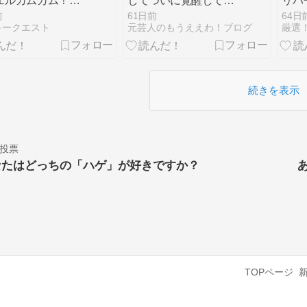
ェルカムカム！』
してついに覚醒してし
リパ
てきました。
まった俺。
前
61日前
64日
キークエスト
元芸人のもうええわ！ブログ
厳選
続きを表示
投票
なたはどっちの「ハゲ」が好きですか？
TOPページ