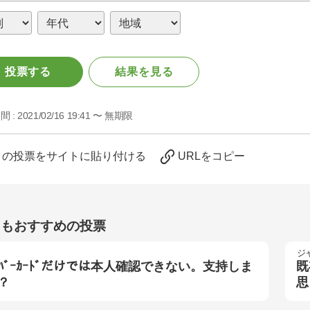
投票する
結果を見る
間 :
2021/02/16 19:41 〜 無期限
この投票をサイトに貼り付ける
URLをコピー
らもおすすめの投票
ジ
ﾅﾝﾊﾞｰｶｰﾄﾞだけでは本人確認できない。支持しま
既
？
思