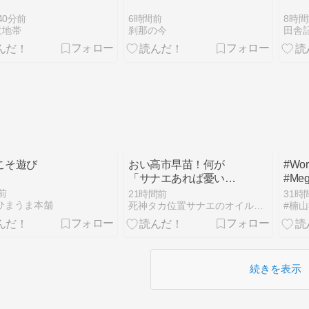
40分前
6時間前
8時間
意地帯
刹那の今
田舎
こそ遊び
おい高市早苗！何が
#Wor
「サナエあれば憂いな
#Meg
し」や！八百長ばっか
!?
前
21時間前
31時
りやりやがって！この
ひまうま本舗
死神タカ位置サナエのオイルショックドクトリン憲法改悪計画！
八百長野郎めが！！
【アンケート作成しま
した】
続きを表示