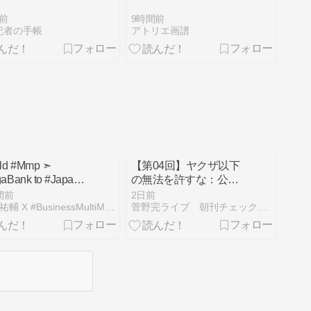
前
9時間前
記者の手帳
アトリエ画譜
ld #Mmp ➣
【第04回】ヤクザ以下
aBank to #Japan
の無法を許すな：公益
通報者探索の違法性
間前
2日前
#楠山祐輔 X #BusinessMultiMedia
菅野完ライブ 朝刊チェック 文字起こし