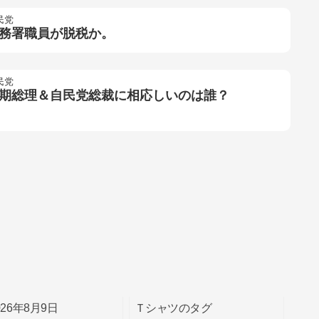
民党
務署職員が脱税か。
民党
期総理＆自民党総裁に相応しいのは誰？
026年8月9日
Ｔシャツのタグ