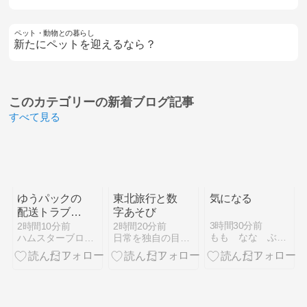
ペット・動物との暮らし
新たにペットを迎えるなら？
このカテゴリーの
新着ブログ記事
すべて見る
ゆうパックの
東北旅行と数
気になる
配送トラブ
字あそび
ル？ガーデニ
3時間30分前
2時間10分前
2時間20分前
もも なな ぶりぶり ありのまま
ハムスターブログハムちゃん家族
日常を独自の目線で笑い飛ばしていきますー！
ングと猫とハ
ムスターた