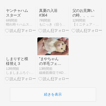
ヤンチャハム
真夏の入浴
父のお見舞い
スターズ
#364
の時、、、・
ω・あれっ？
6時間前
7時間前
12時間前
晴れ時々ハムスター
もにっき（旧うにっき）
【ミニチュア・シュナウザー】ジャックのいたちな猫生活
しまりすと模
”まやちゃん
様替え３
の羊毛フェル
ト⑰&今朝の
12時間前
13時間前
しましまぶろぐ-NO Stripe NO Life-
線維筋痛症でADHDな母、凸凹息子とハムスター・メダカ
ことなど”
続きを表示