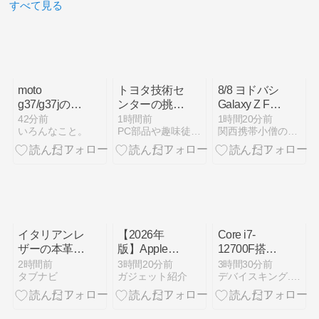
すべて見る
moto
トヨタ技術セ
8/8 ヨドバシ
g37/g37jのお
ンターの挑戦
Galaxy Z Fold
すすめカラー
｜次世代車開
8・ Z Fold8
42分前
1時間前
1時間20分前
いろんなこと。
PC部品や趣味徒然blog
関西携帯小僧のスマホMNP機種変更情報！
は？全4色を
発を支える電
Ultra・Z Flip8
比較して人気
動化とソフト
情報
色・後悔しな
ウェア
い選び方を解
説
イタリアンレ
【2026年
Core i7-
ザーの本革
版】Apple
12700F搭載
iPhone16e/17e
Watchのバッ
トレーディン
2時間前
3時間20分前
3時間30分前
タブナビ
ガジェット紹介
デバイスキング.com
ケース
テリー劣化を
グPCの購入
確認する方法
ガイド
｜最大容量・