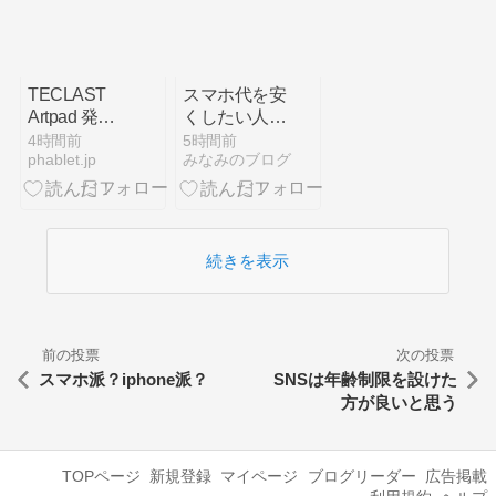
交換時期・寿
命を修理店が
解説
TECLAST
スマホ代を安
Artpad 発
くしたい人必
表、UNISOC
見！おすすめ
4時間前
5時間前
phablet.jp
みなみのブログ
T7300搭載の
プランを解説
13.2インチタ
ブレット
続きを表示
前の投票
次の投票
スマホ派？iphone派？
SNSは年齢制限を設けた
方が良いと思う
TOPページ
新規登録
マイページ
ブログリーダー
広告掲載