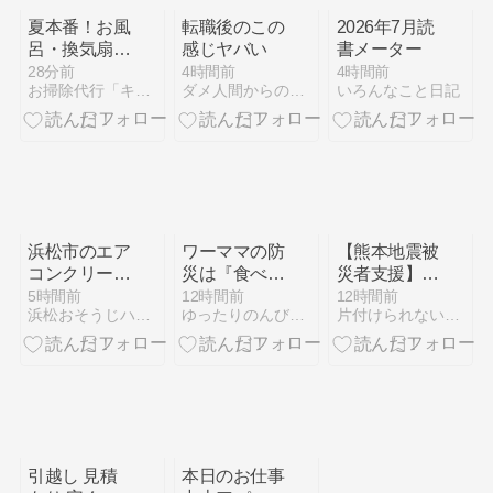
夏本番！お風
転職後のこの
2026年7月読
呂・換気扇・
感じヤバい
書メーター
洗濯機「カビ
28分前
4時間前
4時間前
お掃除代行「キラッとハウス」の店長ブログ
ダメ人間からの脱出
いろんなこと日記
＆ニオイ」を
撃退する夏の
プロ直伝お掃
除術！
浜松市のエア
ワーママの防
【熊本地震被
コンクリーニ
災は『食べな
災者支援】無
ングはいつ頼
がら備える』
料宿泊できる
5時間前
12時間前
12時間前
浜松おそうじハウスのエアコンクリーニングは専用器材で徹底洗浄
ゆったりのんびりブログ | あわただしい中でも、ゆった…
片付けられない女のための『収納かたづけ勝間塾』
む？1年間の
が正解。非常
ホテル・旅館
予約データが
食ローテーシ
まとめ
示す狙い目の
ョンで時短も
時期
実現
引越し 見積
本日のお仕事