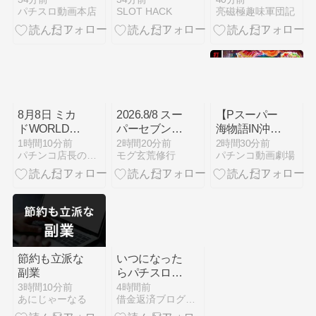
パチスロ動画本店
SLOT HACK
亮磁極趣味軍団記
リ術vsスロ術
と結婚した
終了予定が
編～ #11【白
い…好きすぎ
『最高の劇的
熱の最終決戦
る…」
勝利』で長文
前半戦！】
になった逆転
勝利！」(ソ
フトバンク
16回戦)】
(2026/08/08
8月8日 ミカ
2026.8/8 スー
【Pスーパー
[42記事目])
ドWORLD店
パーセブン新
海物語IN沖縄
｜クロロ調査
高円寺
6】超激レア
1時間10分前
2時間20分前
2時間30分前
パチンコ店長のホール攻略
モグ玄荒修行
パチンコ動画劇場
隊チームカス
プレミアム演
タムＳvol.20
出盛り沢山!!
結果
【パーラーほ
びーYouTube
店】
節約も立派な
いつになった
副業
らパチスロで
大勝ちできる
3時間10分前
4時間前
あにじゃーなる
借金返済ブログ ありがとうスロット。さようならスロット
か