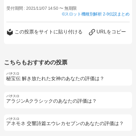
受付期間 :
2021/11/07 14:50 〜 無期限
スロット機種別解析 2-9伝説まとめ
この投票をサイトに貼り付ける
URLをコピー
こちらもおすすめの投票
パチスロ
秘宝伝 解き放たれた女神のあなたの評価は？
パチスロ
アラジンAクラシックのあなたの評価は？
パチスロ
アネモネ 交響詩篇エウレカセブンのあなたの評価は？