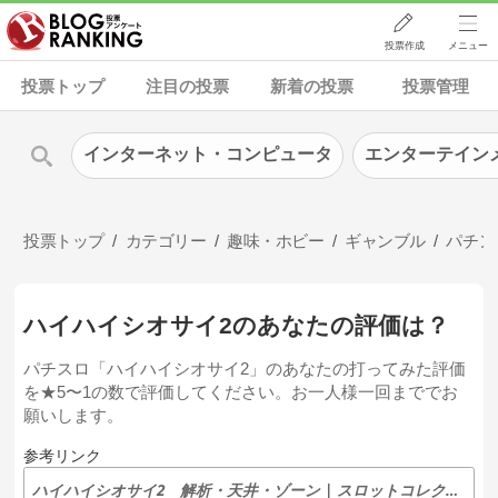
投票作成
メニュー
投票トップ
注目の投票
新着の投票
投票管理
インターネット・コンピュータ
エンターテイン
投票トップ
カテゴリー
趣味・ホビー
ギャンブル
パチン
ハイハイシオサイ2のあなたの評価は？
パチスロ「ハイハイシオサイ2」のあなたの打ってみた評価
を★5〜1の数で評価してください。お一人様一回まででお
願いします。
参考リンク
ハイハイシオサイ2 解析・天井・ゾーン | スロットコレクション