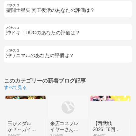
パチスロ
聖闘士星矢 冥王復活のあなたの評価は？
パチスロ
沖ドキ！DUOのあなたの評価は？
パチスロ
沖ワニマルのあなたの評価は？
このカテゴリーの
新着ブログ記事
すべて見る
玉かメダル
来店コスプレ
【西武戦
か？～ガイド
イヤーさん
2026「6回裏
ワークス オ
「ワロスさん
に6点！短文
34分前
34分前
40分前