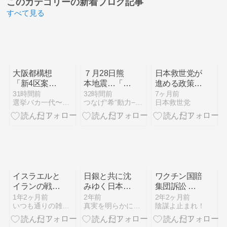
このカテゴリーの
新着ブログ記事
すべて見る
大阪都構想
７月28日熊
日本救世党が
「新4区案」
本地震…「権
進める政策
が決定 次の
力者」「憎
（2026年1月
31時間前
32時間前
7ヶ月前
選挙バカ一代〜衆院選、参院選、統一地方選〜
つなげ“希”動力−人生記録員、伊東勉のページ。
日本救世党
争点は特別区
悪・ヘイ
20日版）
の役割
ト」、チェッ
クしておかな
ければならな
いことは
イスラエルと
日銀と共に沈
ワクチン国賠
イランの戦
みゆく日本経
集団訴訟 訴
い、ふざける
済
状内容、記者
1年2ヶ月前
2年前
2年2ヶ月前
いつも通りの雑記帳
真実を明らかにせよ
陰謀よ止まれ！
なよ！
「どう解釈す
ればいいので
しょうか」