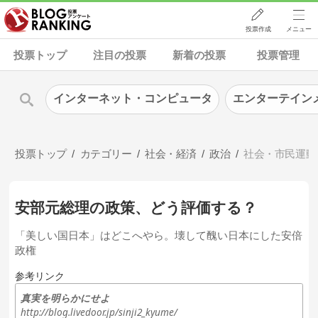
投票作成
メニュー
投票トップ
注目の投票
新着の投票
投票管理
インターネット・コンピュータ
エンターテイン
投票トップ
カテゴリー
社会・経済
政治
社会・市民運動
安部元総理の政策、どう評価する？
「美しい国日本」はどこへやら。壊して醜い日本にした安倍
政権
参考リンク
真実を明らかにせよ
http://blog.livedoor.jp/sinji2_kyume/