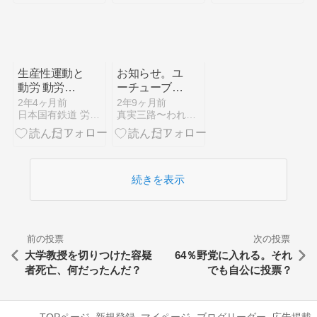
生産性運動と
お知らせ。ユ
動労 動労か
ーチューブ動
ら見た生産性
画に移行しま
2年4ヶ月前
2年9ヶ月前
日本国有鉄道 労働運動史(別館)
真実三路〜われわれはどこに向かっているのか
運動とは 第1
す
話
続きを表示
前の投票
次の投票
大学教授を切りつけた容疑
64％野党に入れる。それ
者死亡、何だったんだ？
でも自公に投票？