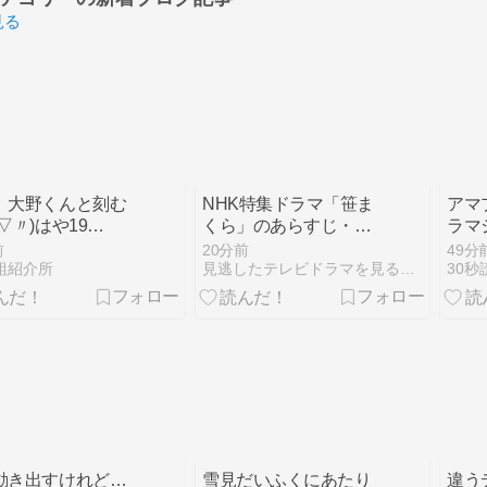
見る
、大野くんと刻む
NHK特集ドラマ「笹ま
アマ
▽〃)はや19
くら」のあらすじ・キ
ラマ
・・まだ19日？し
ャスト・再放送・見逃
「恋
前
20分前
49分
せ増幅中～♪
し動画配信は？
ペン
組紹介所
見逃したテレビドラマを見る方法
30
ー」
【お
マ集
動き出すけれど…
雪見だいふくにあたり
違う