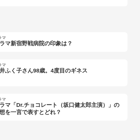
ラマ
ラマ新宿野戦病院の印象は？
ラマ
井ふく子さん98歳。4度目のギネス
ラマ
ラマ「Dr.チョコレート（坂口健太郎主演）」の
想を一言で表すとどれ？