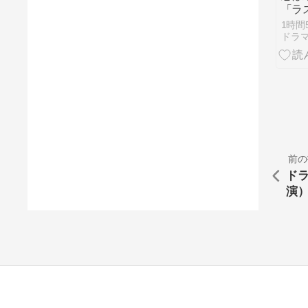
「ラ
話
1時間
ドラ
前の
ド
演