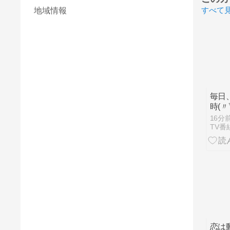
すべて
地域情報
毎日
時(〃
日・
16分
あわ
TV番
恋は