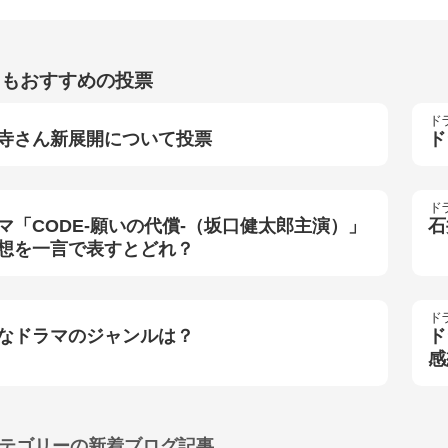
らもおすすめの投票
ド
寺さん新展開について投票
ド
ド
マ「CODE-願いの代償-（坂口健太郎主演）」
石
想を一言で表すとどれ？
ド
なドラマのジャンルは？
ド
感
テゴリーの
新着ブログ記事