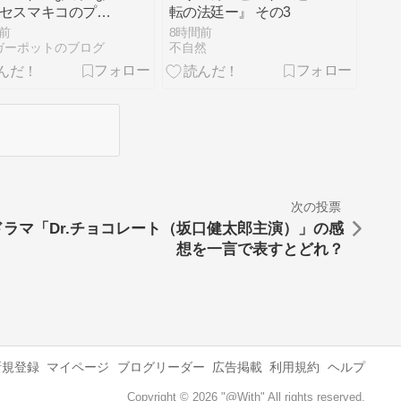
ミセスマキコのプラ
転の法廷ー』 その3
相談会）
前
8時間前
ガーポットのブログ
不自然
次の投票
ドラマ「Dr.チョコレート（坂口健太郎主演）」の感
想を一言で表すとどれ？
新規登録
マイページ
ブログリーダー
広告掲載
利用規約
ヘルプ
Copyright © 2026 "@With" All rights reserved.