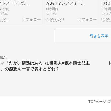
ストノート」第4
がある？レアフォーク
ぜ(
やパッケージの種類を
チナ
50分前
6時間前
7時間
調査！
マ部屋
るーの
シュ
続きを表示
投票
ラマ「だが、情熱はある（橋海人×森本慎太郎主
）」の感想を一言で表すとどれ？
TOPページ