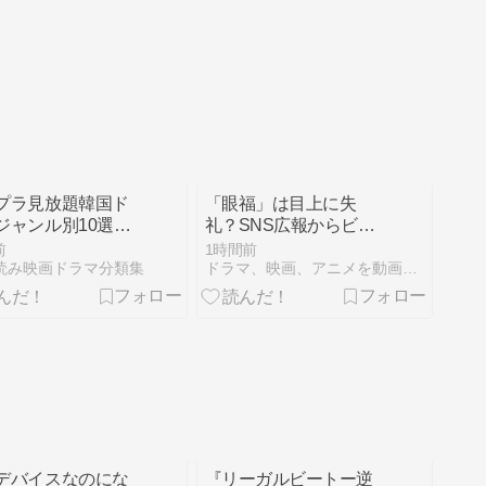
プラ見放題韓国ド
「眼福」は目上に失
ジャンル別10選
礼？SNS広報からビジ
愛ラブコメ・サス
ネスメールまで、恥を
前
1時間前
ス・ファンタジ
かかない使い方と言い
秒読み映画ドラマ分類集
ドラマ、映画、アニメを動画で楽しむライフスタイル
2026年8月更新
換えガイド
すすめの映画ドラ
】
デバイスなのにな
『リーガルビートー逆