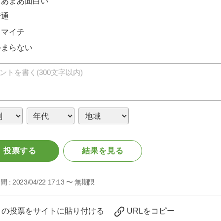
まあまあ面白い
普通
イマイチ
つまらない
投票する
結果を見る
間 :
2023/04/22 17:13 〜 無期限
この投票をサイトに貼り付ける
URLをコピー