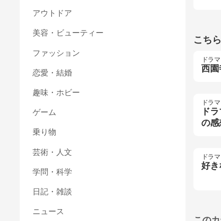
アウトドア
美容・ビューティー
こち
ファッション
ドラマ
西園
恋愛・結婚
趣味・ホビー
ドラマ
ドラ
ゲーム
の感
乗り物
芸術・人文
ドラマ
好き
学問・科学
日記・雑談
ニュース
このカ