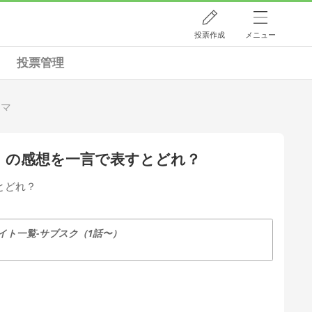
投票作成
メニュー
投票管理
ラマ
」の感想を一言で表すとどれ？
とどれ？
ト一覧-サブスク（1話〜）