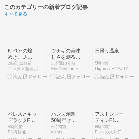
このカテゴリーの
新着ブログ記事
すべて見る
K-POPの煌
ウナギの美味
日帰り温泉
めき、U-
しさを測る基
NEXTで独占
準とは
5時間前
2時間20分前
3時間10分前
Highest"R" Part?
エンタメ超速ポータルCarコム
My Own Time
見放題！
『2026 K-
WORLD
DREAM
AWARDS』
が描く夢のス
テージ
ペレスとキャ
ハンズ創業
アストンマー
デラックF1
50周年セー
ティンF1
の契約は
ル開幕！注目
2026年低迷
5時間前
6時間前
6時間前
F1情報通
withfs
F1への入り口、F1-Gate.com
2026年の1年
の限定コス
の内幕 ニュ
のみ、2027
メ・ポイント
ーウェイ計画