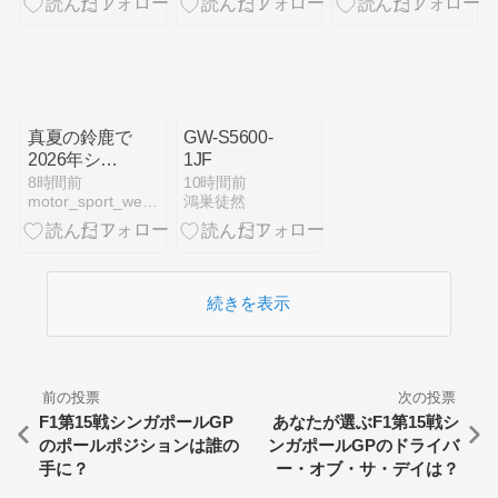
年に向けてウ
10倍品から
はなぜ躓いた
ィリアムズと
旧ロゴ復刻グ
のか
交渉開始との
ッズ予告まで
情報
解説
真夏の鈴鹿で
GW-S5600-
2026年シー
1JF
ズン閉幕。
8時間前
10時間前
motor_sport_web_log
鴻巣徒然
Yamatatsuが
フェラーリ・
チャレンジ・
ジャパン新王
者に輝く
続きを表示
前の投票
次の投票
F1第15戦シンガポールGP
あなたが選ぶF1第15戦シ
のポールポジションは誰の
ンガポールGPのドライバ
手に？
ー・オブ・サ・デイは？