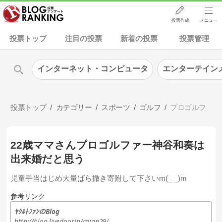
投票作成
メニュー
投票トップ
注目の投票
新着の投票
投票管理
インターネット・コンピュータ
エンターテイン
投票トップ
カテゴリー
スポーツ
ゴルフ
プロゴルフ
22歳ママさんプロゴルファー神谷和奏は
出来婚だと思う
児童手当はじめ大量ばら撒き寄附して下さいm(_ _)m
参考リンク
ﾔｸﾙﾄﾌｧﾝのBlog
http://blog.livedoor.jp/raian29/