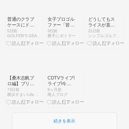
普通のクラブ
女子プロゴル
どうしてもス
ケースにドラ
ファー「皆吉
ライスが直ら
イバー2本が
愛寿香」を支
ない人は、や
5日前
9日前
21日前
GOLFER'S GEAR POINT
勝手にボミマー
シンプルゴルフ ラボ
入らない｜自
えるスポンサ
っぱり短尺ド
立型ケースな
ー企業一覧。
ライバー！！
ら解決できた
所属先は「フ
常識破りのセ
リー」。
ッティングを
紹介！
【桑木志帆プ
CDTVライブ!
ロ編】ブリヂ
ライブ!今日
ストンレディ
1/19・次回
73日前
8ヶ月前
横浜すまいLife「投げる宅建士」
廃人ブログ
スオープン/
1/26のタイム
デイリーレポ
テーブル(出
ート
演者順番)｜
カウントダウ
ンtv2026
続きを表示