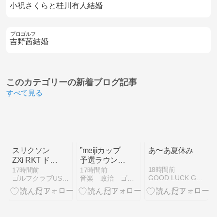
小祝さくらと桂川有人結婚
プロゴルフ
吉野茜結婚
このカテゴリーの
新着ブログ記事
すべて見る
スリクソン
”meijiカップ
あ〜あ夏休み
ZXi RKT ドラ
予選ラウンド
イバー4モデ
終了！
18時間前
17時間前
17時間前
GOOD LUCK GOLF
ゴルフクラブUSモデル|スペック・評価・価格を紹介
音楽 政治 ゴルフ
ル比較｜違
い・選び方を
徹底解説
【2026年】