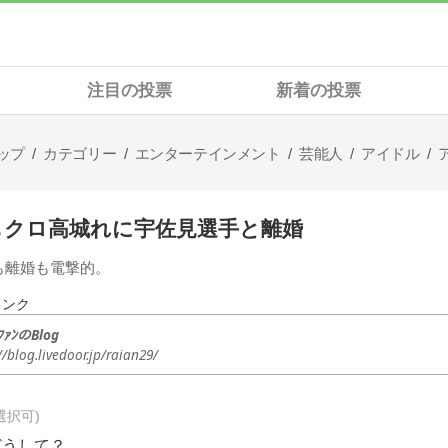
注目の投票
新着の投票
ップ
カテゴリー
エンターテインメント
芸能人
アイドル
もクロ高城れに宇佐見選手と離婚
も離婚も電撃的。
リンク
ﾌｧﾝのBlog
//blog.livedoor.jp/raian29/
選択可
どうして？