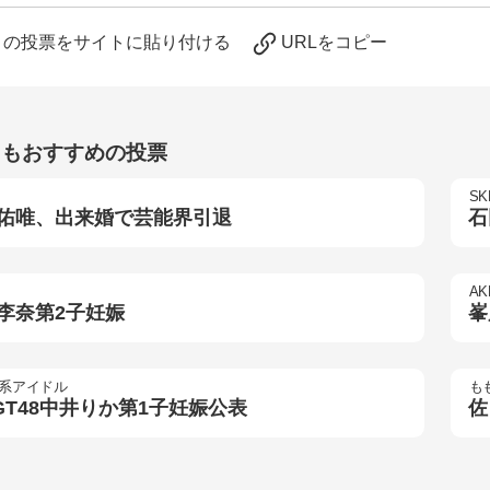
この投票をサイトに貼り付ける
URLをコピー
らもおすすめの投票
SK
佑唯、出来婚で芸能界引退
石
AK
李奈第2子妊娠
峯
系アイドル
も
GT48中井りか第1子妊娠公表
佐