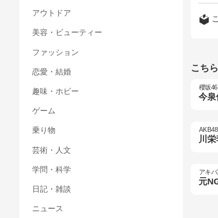
アウトドア
美容・ビューティー
ファッション
こち
恋愛・結婚
櫻坂46
趣味・ホビー
今泉
ゲーム
AKB48
乗り物
川栄
芸術・人文
学問・科学
アキバ
元N
日記・雑談
ニュース