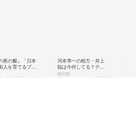
の夜の貘』「日本
河本準一の相方・井上
劇人を育てるプロ
聡は今何してる？テレ
クト」新進演劇人
ビに出ない理由と現在
68日前
公演 俳優部門＠シ
の活動
中西理の下北沢通信（旧・大阪日記）
思いついたことを時系列関係なしに書き殴るブログ
ー風姿花伝