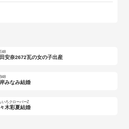
E48
田安奈2672瓦の女の子出産
B48
岸みなみ結婚
もいろクローバーZ
々木彩夏結婚