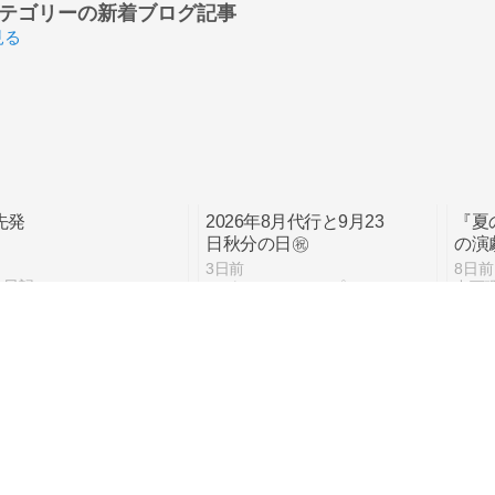
テゴリーの
新着ブログ記事
見る
先発
2026年8月代行と9月23
『夏
日秋分の日㊗️
の演
ジェ
3日前
8日前
育成
な日記
ほがっちのステップ＊エアロ＋アレンジ
アタ