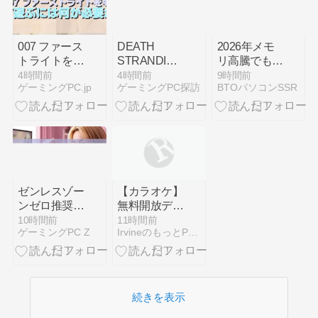
007 ファース
DEATH
2026年メモ
トライトを
STRANDING
リ高騰でも後
4Kで遊ぶに
2をBTOで動
悔しない ゲ
4時間前
4時間前
9時間前
ゲーミングPC.jp
ゲーミングPC探訪
BTOパソコンSSR
は何が必要か
かすGPUは
ーミングPC
何が最適か
スペックの見
極め方
ゼンレスゾー
【カラオケ】
ンゼロ推奨ス
無料開放デー
ペックで迷っ
スイッチの
10時間前
11時間前
ゲーミングPC Z
IrvineのもっとPC自作日記
たら見るべき
JOYSOUND
構成ガイド
2026年8月
8/15日
続きを表示