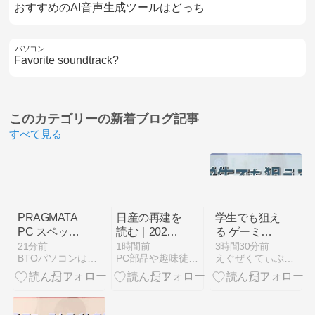
おすすめのAI音声生成ツールはどっち
パソコン
Favorite soundtrack?
このカテゴリーの
新着ブログ記事
すべて見る
PRAGMATA
日産の再建を
学生でも狙え
PC スペック
読む｜2026
る ゲーミン
は本当に十
年度第1四半
グPC買い時
21分前
1時間前
3時間30分前
BTOパソコンはBuild To Orderの略
PC部品や趣味徒然blog
えぐぜくてぃぶなPC
分？
期決算とリー
2026完全版
フNISMOの
意味