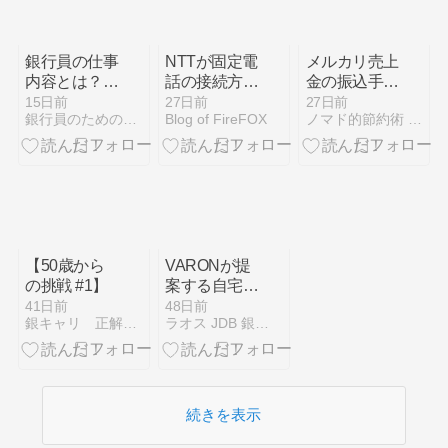
銀行員の仕事
NTTが固定電
メルカリ売上
内容とは？元
話の接続方法
金の振込手数
地方銀行員が
を変更すると
料はいくら？
15日前
27日前
27日前
銀行員のための転職・副業・恋愛NAVI
Blog of FireFOX
ノマド的節約術 - 支出を減らし、貯金を増やすブログ
リアルな1日
いうのでドコ
裏ワザで無料
のスケジュー
モHomeでん
にする方法2
ルを公開
わに変更した
つ
った。
【50歳から
VARONが提
の挑戦 #1】
案する自宅の
快適性向上：
41日前
48日前
銀キャリ 正解なんて無い。銀行員のキャリアを考える場所
ラオス JDB 銀行 VISA 暗号通貨用デビットカード
ウェルネスへ
の新たなアプ
ローチ
続きを表示