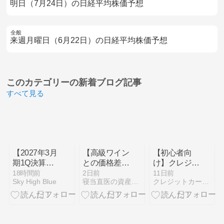
明日（7月24日）の日経平均株価予想
全般
来週月曜日（6月22日）の日経平均株価予想
このカテゴリーの
新着ブログ記事
すべて見る
【2027年3月
【高級ワイン
【初心者向
期1Q決算】
との価格差】
け】クレジッ
キオクシアは
日本酒はなぜ
トカードのプ
18時間前
2日前
11日前
Sky High Blue
寝当直医の資産防衛
クレジットカード情報提供所
大きく増収
安い？世界展
ロパーvs提携
昨年の純利益
開前夜の「日
カード徹底比
を早くも超え
本酒銘柄」に
較
た 株式分割
注目
を発表