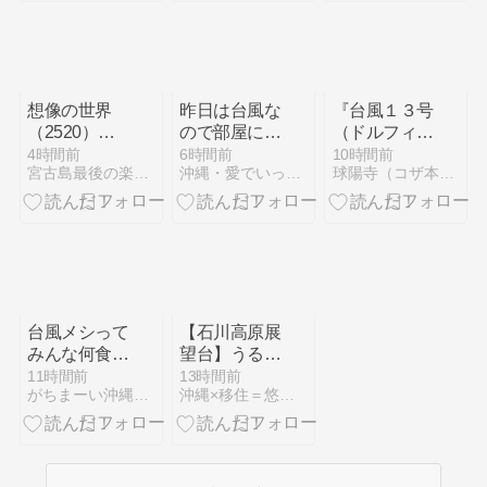
想像の世界
昨日は台風な
『台風１３号
（2520）便
ので部屋にこ
（ドルフィ
秘の原因は食
もって、花の
ン）・臨時休
4時間前
6時間前
10時間前
宮古島最後の楽園計画
沖縄・愛でいっぱいの地球
球陽寺（コザ本願寺）・オフィシャルブログ
べ過ぎのよう
写真を眺めな
業③』 球陽
だ。
がら・・
寺（コザ本願
寺）・ニュー
ス速報
台風メシって
【石川高原展
みんな何食べ
望台】うるま
る？
市にある穴場
11時間前
13時間前
がちまーい沖縄（ファミコン）
沖縄×移住＝悠々自適！？
の展望台。階
段は大変だけ
ど３６０度見
渡せる絶景