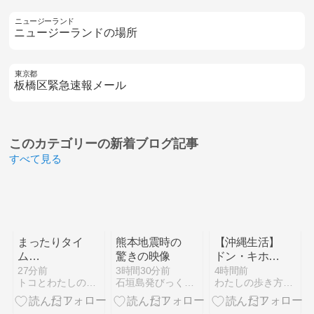
ニュージーランド
ニュージーランドの場所
東京都
板橋区緊急速報メール
このカテゴリーの
新着ブログ記事
すべて見る
まったりタイ
熊本地震時の
【沖縄生活】
ム…
驚きの映像
ドン・キホー
テでラッシュ
27分前
3時間30分前
4時間前
トコとわたしのやんばる移住日記
石垣島発びっくりコラム
わたしの歩き方・チェンマイ生活日記
ガード一式を
そろえる