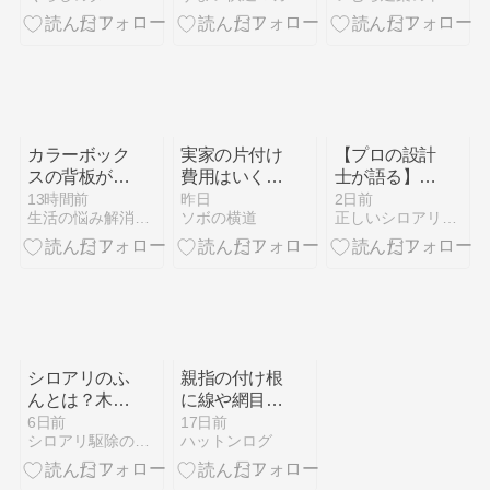
ック方法
と業者依頼の
目安
カラーボック
実家の片付け
【プロの設計
スの背板が外
費用はいく
士が語る】マ
れる原因【歪
ら？自力でや
イホームと未
13時間前
昨日
2日前
生活の悩み解消WEB
ソボの横道
正しいシロアリ対策を広める専門家ブログ
みの直し方と
って後悔した
来の木造建築
補強方法】
話【軽トラ1
を守る「ホウ
万円〜】
酸処理（ボロ
ンdeガード
工法）」の重
要性
シロアリのふ
親指の付け根
んとは？木く
に線や網目が
ずとの違い・
ある？「金星
6日前
17日前
シロアリ駆除のお役立ちコラム
ハットンログ
画像・乾材シ
丘」で読み解
ロアリの見分
くあなたの魅
け方
力とモテ度