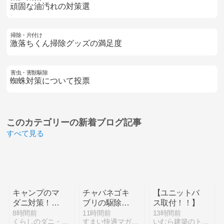
頑固な油汚れの対策選
掃除・片付け
激落ちくん掃除グッズの満足度
害虫・害獣駆除
蜘蛛対策について投票
このカテゴリーの
新着ブログ記事
すべて見る
キャンプのマ
チャバネゴキ
【ユニットバ
ダニ対策！服
ブリの駆除方
ス取付！！】
装・持ち物・
法｜一匹見つ
8時間前
11時間前
13時間前
くらしのダニ・害虫駆除対策
すまい快適マガジン
いむら建築のトントン日記
帰宅後のチェ
けた後の対策