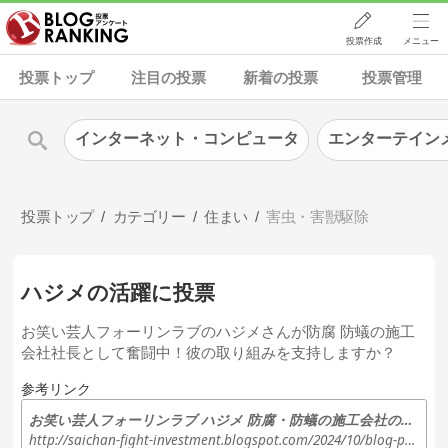
投票作成
メニュー
投票トップ
注目の投票
新着の投票
投票管理
インターネット・コンピュータ
エンターテイン
投票トップ
カテゴリー
住まい
害虫・害獣駆除
ハジメの活躍に投票
お笑い芸人フォーリンラブのハジメさんが防腐 防蟻の施工
会社社長として奮闘中！彼の取り組みを支持しますか？
参考リンク
お笑い芸人フォーリンラブ ハジメ 防腐・防蟻の施工会社の社長として奮闘(建設メディア「施工の神様」)
http://saichan-fight-investment.blogspot.com/2024/10/blog-post_24.html