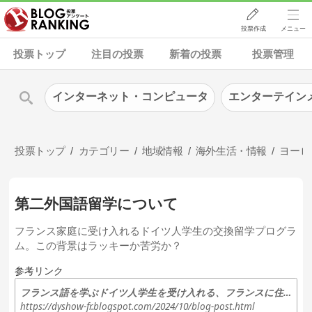
投票作成
メニュー
投票トップ
注目の投票
新着の投票
投票管理
インターネット・コンピュータ
エンターテイン
投票トップ
カテゴリー
地域情報
海外生活・情報
ヨーロ
第二外国語留学について
フランス家庭に受け入れるドイツ人学生の交換留学プログラ
ム。この背景はラッキーか苦労か？
参考リンク
フランス語を学ぶドイツ人学生を受け入れる、フランスに住む日本人家庭
https://dyshow-fr.blogspot.com/2024/10/blog-post.html