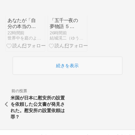
あなたが「自
「五千一夜の
分の本当の
夢物語 ５４
夢」を見失っ
５２話」
22時間前
26時間前
世界中を庭のように優雅に遊ぶ方法
結城滉二（ゆうきこうじ）の千夜一夜〜徒然なるままに〜
ているシンプ
ルな原因。夢
を叶える『デ
スノート』の
メリット
続きを表示
Part.②
前の投票
米国が日本に慰安所の設置
を依頼した公文書が発見さ
れた。慰安所の設置依頼は
罪？