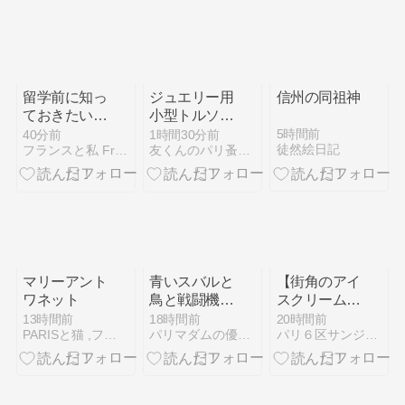
留学前に知っ
ジュエリー用
信州の同祖神
ておきたい！
小型トルソー
フランスとの
（非売品）
5時間前
40分前
1時間30分前
徒然絵日記
フランスと私 France et moi
友くんのパリ蚤の市散歩
文化の違い
【ホームステ
イ編】
マリーアント
青いスバルと
【街角のアイ
ワネット
鳥と戦闘機の
スクリーム】
群れ
パリで大ブー
13時間前
18時間前
20時間前
PARISと猫 ,ファッション ・シェフ
パリマダムの優雅な生活
パリ６区サンジェルマン村
ムのアイス店
【laCrèma】
RUE
SOUFFLOT【PARI