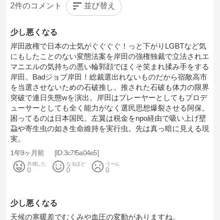
並び替え
2
少し悪くなる
岸田政権で日本の士気がぐぐぐぐ！っと下がりLGBTなど気
にもしたことのない変態法案を岸田の強権独裁で立法されエ
マニエルの気持ちの悪い輪郭顔でほくそ笑まれ揉み手をする
岸田。Badジョブ岸田！総裁選出れないものだから宿敵高市
を当選させないための石破推し。推された石破も体力の限界
突破で連日失態wを演出。岸田はプレーヤーとしてもプロデ
ューサーとしても全く能力がなく選民思想爆裂させる阿保。
困ってるのは日本国民。左翼は税金をnpo経由で吸い上げ壁
蝨や寄生虫の如き生命維持を実行虫。先は真っ暗に見える現
実。
1年9ヶ月前
3c7f5a04e5
共感した
なるほど
うーん
0
0
0
少し悪くなる
天候の寒暖差でむくみや血圧の変動がありますね。