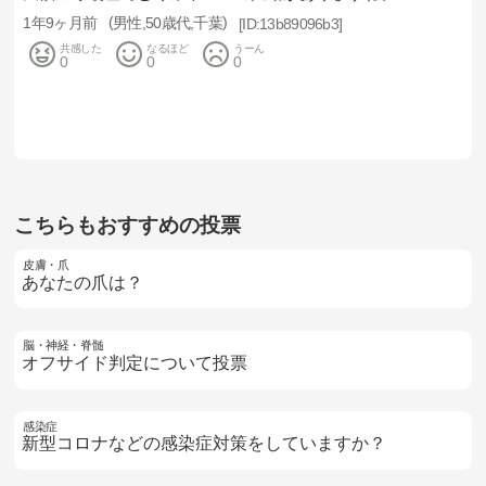
1年9ヶ月前
男性
50歳代
千葉
13b89096b3
共感した
なるほど
うーん
0
0
0
こちらもおすすめの投票
皮膚・爪
あなたの爪は？
脳・神経・脊髄
オフサイド判定について投票
感染症
新型コロナなどの感染症対策をしていますか？