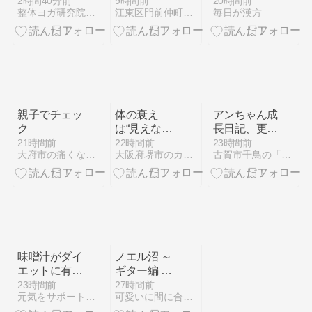
神経の調整が
うあなたへ。
気になります
2時間40分前
9時間前
20時間前
整体ヨガ研究院【小平市花小金井】
江東区門前仲町パーソナルトレーニング ダイエット・肩こり
毎日が漢方
大切な理由
続けられる5
つのステップ
親子でチェッ
体の衰え
アンちゃん成
ク
は“見えない
長日記、更新
ところ”から
しました！
21時間前
22時間前
23時間前
大府市の痛くない整体＆アンチエイジングエステ Y'S（わい…
大阪府堺市のカイロプラクティックTLBC OFFICE
古賀市千鳥の「のうとみ整骨院」のブログ
進みます
味噌汁がダイ
ノエル沼 ～
エットに有
ギター編 そ
効？
の40 ～
23時間前
27時間前
元気をサポートする集団のブログ
可愛いに間に合わない